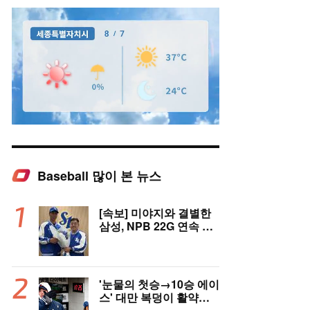
Baseball 많이 본 뉴스
Mute
[속보] 미야지와 결별한
삼성, NPB 22G 연속 무
실점 우완 미야모리와 계
약
'눈물의 첫승→10승 에이
스' 대만 복덩이 활약에