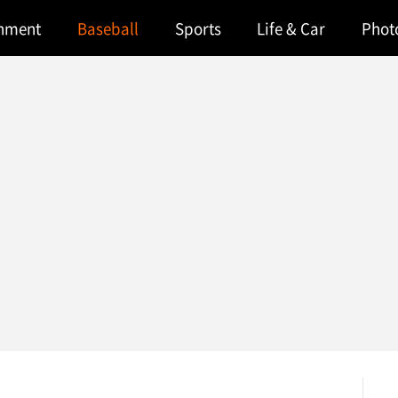
inment
Baseball
Sports
Life & Car
Phot