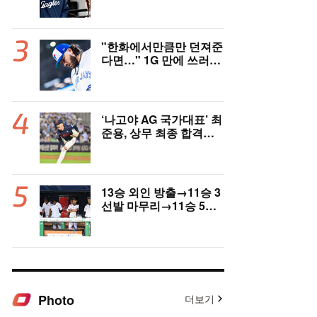
고국도 열광…"KBO 새
역사 썼다"
"한화에서만큼만 던져준
다면…" 1G 만에 쓰러진
폰세, 토론토 기대는 식
지 않았다
‘나고야 AG 국가대표’ 최
준용, 상무 최종 합격…
이민석·이호준도 함께 합
격, 12월 7일 입대
13승 외인 방출→11승 3
선발 마무리→11승 5선
발 부진…염경엽 한숨, L
G 선발야구 살아날까
Photo
더보기