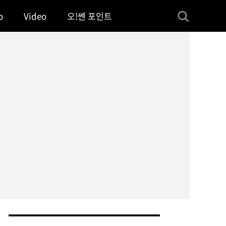
o
Video
오!쎈 포인트