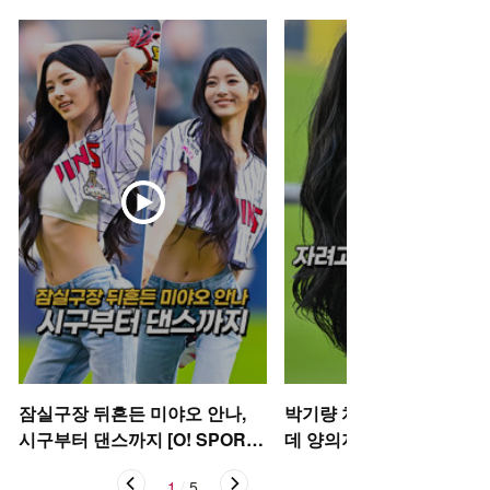
잠실구장 뒤흔든 미야오 안나,
박기량 치어리더, 자려고 
시구부터 댄스까지 [O! SPORT
데 양의지 [O! SPORTS 숏
S 숏폼]
1
/
5