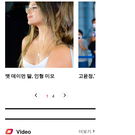
맷 데이먼 딸, 인형 미모
고윤정,'탄성을 자아내는 미
1
/
4
Video
더보기