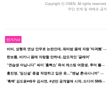
Copyright ⓒ OSEN. All rights reserved.
무단 전재 및 재배포 금지
인기기사
비
비, 성행위 연상 안무로 논란인데..워터밤 몸매 자랑 '타격無' 근황
한보름, 비키니 몸매 자랑할 만하네..압도적인 '글래머'
“
연습생 아닙니다” 싸이 '흠뻑쇼' 즉석 캐스팅 여중생, 루머 뿔났다[Oh!쎈 이...
홍
진영, '임신설' 종결 작정하고 입은 옷…"맨날 혼내시니까" 억울
'
흑백' 김도윤♥배우 김서연, 4년만 공개열애 시작..드디어 SNS에 노출 [핫피...