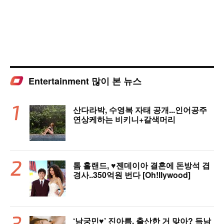
Entertainment 많이 본 뉴스
산다라박, 수영복 자태 공개...인어공주
연상케하는 비키니+갈색머리
톰 홀랜드, ♥︎젠데이아 결혼에 돈방석 겹
경사..350억원 번다 [Oh!llywood]
‘남궁민♥’ 진아름, 출산한 거 맞아? 득남