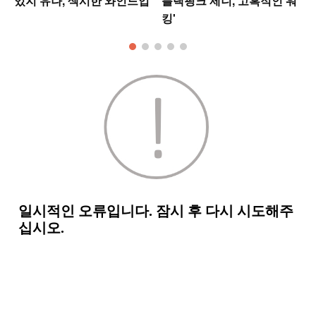
있지 유나, 섹시한 와인드업
블랙핑크 제니,'고혹적인 워
킹'