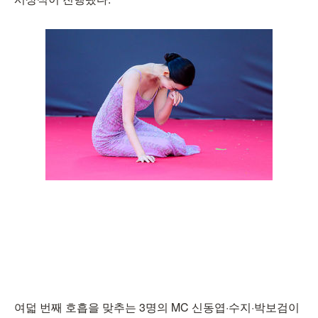
여덟 번째 호흡을 맞추는 3명의 MC 신동엽·수지·박보검이