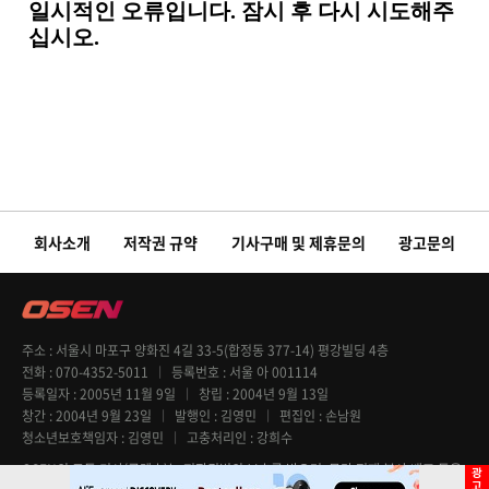
회사소개
저작권 규약
기사구매 및 제휴문의
광고문의
주소
서울시 마포구 양화진 4길 33-5(합정동 377-14) 평강빌딩 4층
전화
070-4352-5011
등록번호
서울 아 001114
등록일자
2005년 11월 9일
창립
2004년 9월 13일
창간
2004년 9월 23일
발행인
김영민
편집인
손남원
청소년보호책임자
김영민
고충처리인
강희수
OSEN의 모든 기사(콘텐츠)는 저작권법의 보호를 받으며, 무단 전재 복사 배포 등을
엄격히 금지합니다. Copyright @ OSEN All rights reserved.