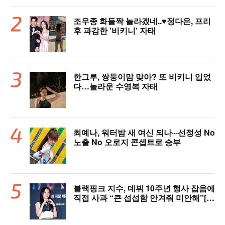
조우종 화들짝 놀라겠네..♥정다은, 프리
후 과감한 '비키니' 자태
한그루, 쌍둥이맘 맞아? 또 비키니 입었
다…놀라운 수영복 자태
최예나, 워터밤 새 여신 되나···선정성 No
노출 No 오로지 콘셉트로 승부
블랙핑크 지수, 데뷔 10주년 행사 잡음에
직접 사과 “큰 섭섭함 안겨줘 미안해”[핫
피플]