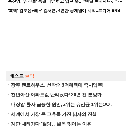
홍
진영, '임신설' 종결 작정하고 입은 옷…"맨날 혼내시니까" 억울
'
흑백' 김도윤♥배우 김서연, 4년만 공개열애 시작..드디어 SNS에 노출 [핫피...