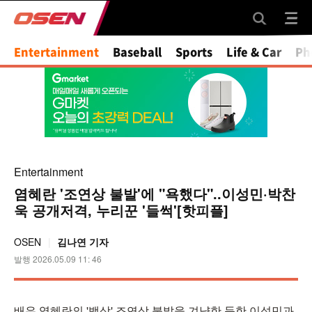
Mute
Entertainment
Baseball
Sports
Life & Car
Ph
Entertainment
염혜란 '조연상 불발'에 "욕했다"..이성민·박찬
욱 공개저격, 누리꾼 '들썩'[핫피플]
OSEN
김나연 기자
발행 2026.05.09 11: 46
배우 염혜란의 '백상' 조연상 불발을 겨냥한 듯한 이성민과