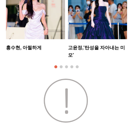
는
홍수현, 아찔하게
고윤정,'탄성을 자아내는 미
모'