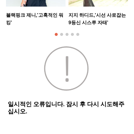
블랙핑크 제니,'고혹적인 워
지지 하디드,'시선 사로잡는
킹'
9등신 시스루 자태'