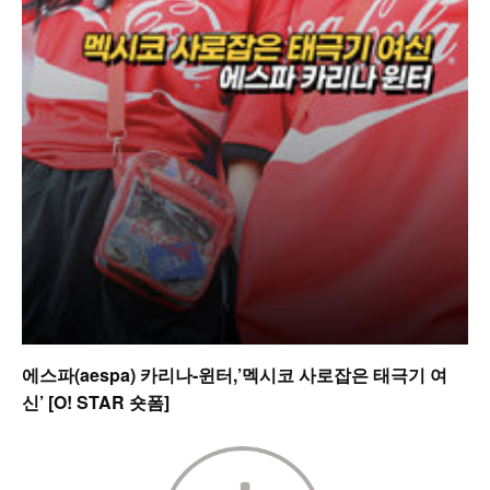
에스파(aespa) 카리나-윈터,’멕시코 사로잡은 태극기 여
신’ [O! STAR 숏폼]