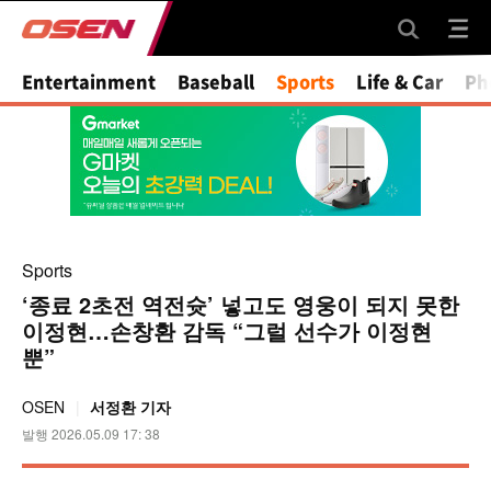
Mute
Entertainment
Baseball
Sports
Life & Car
Ph
Sports
‘종료 2초전 역전슛’ 넣고도 영웅이 되지 못한
이정현…손창환 감독 “그럴 선수가 이정현
뿐”
OSEN
서정환 기자
발행 2026.05.09 17: 38