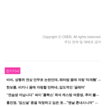
Copyright ⓒ OSEN. All rights reserved.
무단 전재 및 재배포 금지
인기기사
비
비, 성행위 연상 안무로 논란인데..워터밤 몸매 자랑 '타격無' 근황
한보름, 비키니 몸매 자랑할 만하네..압도적인 '글래머'
“
연습생 아닙니다” 싸이 '흠뻑쇼' 즉석 캐스팅 여중생, 루머 뿔났다[Oh!쎈 이...
홍
진영, '임신설' 종결 작정하고 입은 옷…"맨날 혼내시니까" 억울