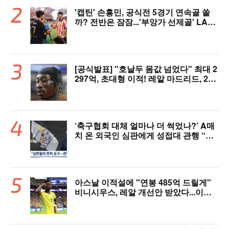
'캡틴' 손흥민, 공식전 5경기 연속골 쏠
까? 전반은 잠잠...'부앙가 선제골' LAF
C, 과달라하라와 1-1 전반 종료
[공식발표] "호날두 몸값 넘었다" 최대 2
297억, 초대형 이적! 레알 마드리드, 21
살 디오망데 품었다..."구단 역사상 가장
비싼 영입"
‘축구협회 대체 얼마나 더 썩었나?’ A매
치 온 외국인 심판에게 성접대 관행 “그
래야 잘 불어주지 않겠나?”
아스날 이적설에 "연봉 485억 드릴게"
비니시우스, 레알 개선안 받았다...이제
선택은 선수 몫