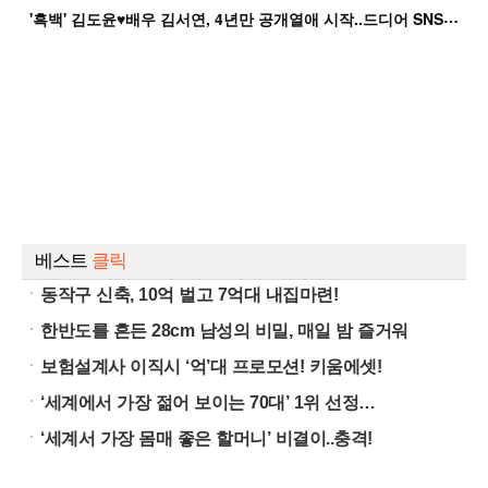
'
흑백' 김도윤♥배우 김서연, 4년만 공개열애 시작..드디어 SNS에 노출 [핫피...