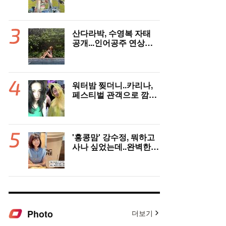
한달살이 근황
산다라박, 수영복 자태
공개...인어공주 연상케
하는 비키니+갈색머리
워터밤 찢더니..카리나,
페스티벌 관객으로 깜짝
등장
'홍콩맘' 강수정, 뭐하고
사나 싶었는데..완벽한
엄마 모드 '힐링'
Photo
더보기