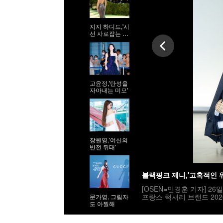
지지 하디드,'시
선 사로잡는 9
등신 시스루 자
태'
고윤정,'탄성을
자아내는 미모'
장원영,'여신의
반전 뒤태'
블랙핑크 제니,'고혹적인 
[OSEN=민경훈 기자] 2
프랑스 럭셔리 브랜드 202
문가영, 그림자
도 아찔해
부 포토월에는 틸다 스윈튼(T
우 김고은, 박서준, 고윤정,
지창욱, 아일릿_원희, 올데