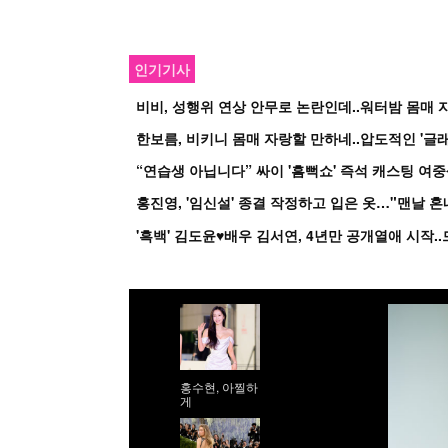
인기기사
비비, 성행위 연상 안무로 논란인데..워터밤 몸매 자
한보름, 비키니 몸매 자랑할 만하네..압도적인 '글래
홍진영, '임신설' 종결 작정하고 입은 옷…"맨날 
홍수현, 아찔하
게