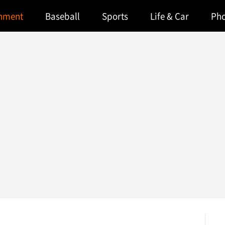
inment
Baseball
Sports
Life & Car
Ph