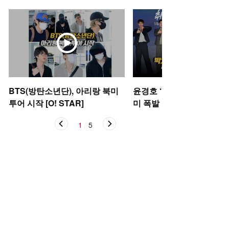
BTS(방탄소년단), 아리랑 북미
윤경호 ‘골하트’ 박지훈 ‘저
투어 시작 [O! STAR]
미 폭발 포토타임 [O! STA
1
/
5