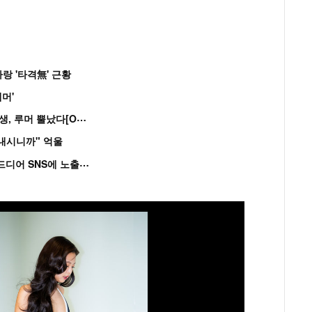
랑 '타격無' 근황
머'
“
연습생 아닙니다” 싸이 '흠뻑쇼' 즉석 캐스팅 여중생, 루머 뿔났다[Oh!쎈 이...
혼내시니까" 억울
'
흑백' 김도윤♥배우 김서연, 4년만 공개열애 시작..드디어 SNS에 노출 [핫피...