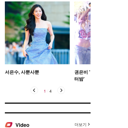
서은수, 사뿐사뿐
권은비 '야구장 더위 날리는
터밤'
1
/
4
Video
더보기