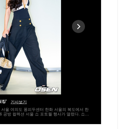
워킹'
기사보기
6일 서울 여의도 퐁피두센터 한화 서울의 복도에서 한
6 공방 컬렉션 서울 쇼 포토월 행사가 열렸다. 쇼2
ILDA SWINTON), 블랙핑크 제니, 지드래곤, 배
 윤여정, 이병헌, 전여빈, 김다미, 이수혁, 구교환,
이프로젝트_타잔, 라이즈_원빈, DJ 페기, 영화 감