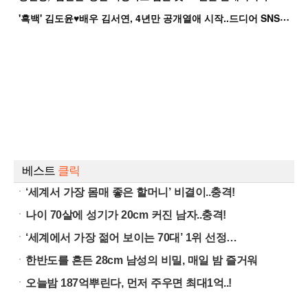
'
흑백' 김도윤♥배우 김서연, 4년만 공개열애 시작..드디어 SNS에 노출 [핫피...