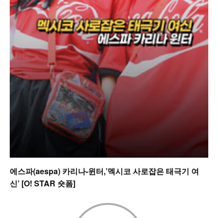
에스파(aespa) 카리나-윈터,’멕시코 사로잡은 태극기 여
신’ [O! STAR 숏폼]