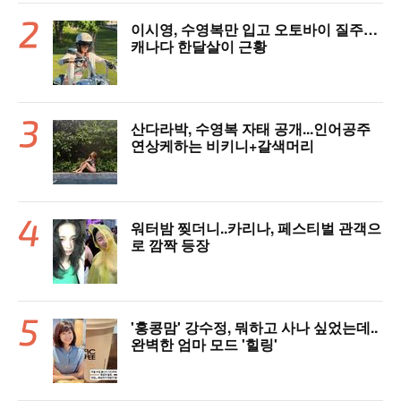
이시영, 수영복만 입고 오토바이 질주…
캐나다 한달살이 근황
산다라박, 수영복 자태 공개...인어공주
연상케하는 비키니+갈색머리
워터밤 찢더니..카리나, 페스티벌 관객으
로 깜짝 등장
'홍콩맘' 강수정, 뭐하고 사나 싶었는데..
완벽한 엄마 모드 '힐링'