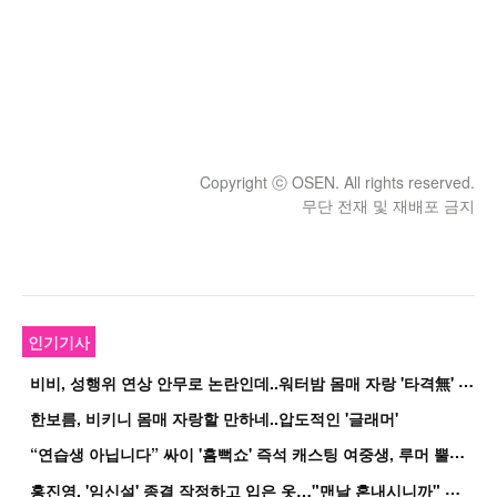
Copyright ⓒ OSEN. All rights reserved.
무단 전재 및 재배포 금지
인기기사
비
비, 성행위 연상 안무로 논란인데..워터밤 몸매 자랑 '타격無' 근황
한보름, 비키니 몸매 자랑할 만하네..압도적인 '글래머'
“
연습생 아닙니다” 싸이 '흠뻑쇼' 즉석 캐스팅 여중생, 루머 뿔났다[Oh!쎈 이...
홍
진영, '임신설' 종결 작정하고 입은 옷…"맨날 혼내시니까" 억울