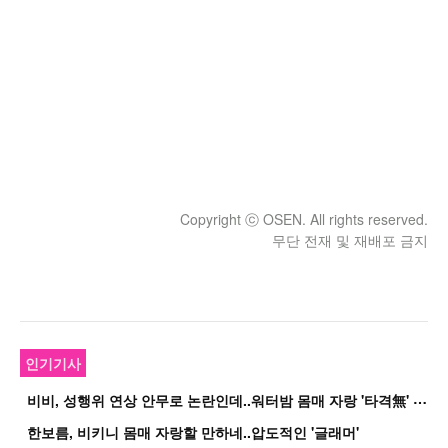
Copyright ⓒ OSEN. All rights reserved.
무단 전재 및 재배포 금지
인기기사
비
비, 성행위 연상 안무로 논란인데..워터밤 몸매 자랑 '타격無' 근황
한보름, 비키니 몸매 자랑할 만하네..압도적인 '글래머'