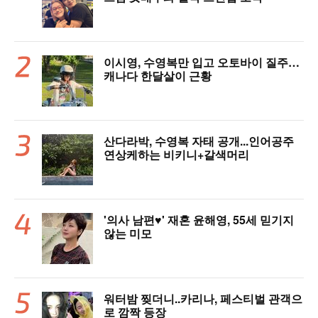
이시영, 수영복만 입고 오토바이 질주…
캐나다 한달살이 근황
산다라박, 수영복 자태 공개...인어공주
연상케하는 비키니+갈색머리
'의사 남편♥' 재혼 윤해영, 55세 믿기지
않는 미모
워터밤 찢더니..카리나, 페스티벌 관객으
로 깜짝 등장