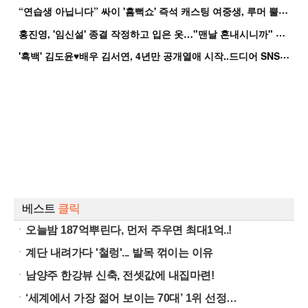
“
연습생 아닙니다” 싸이 '흠뻑쇼' 즉석 캐스팅 여중생, 루머 뿔났다[Oh!쎈 이...
홍
진영, '임신설' 종결 작정하고 입은 옷…"맨날 혼내시니까" 억울
'
흑백' 김도윤♥배우 김서연, 4년만 공개열애 시작..드디어 SNS에 노출 [핫피...