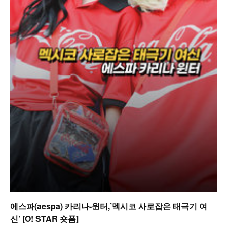
에스파(aespa) 카리나-윈터,’멕시코 사로잡은 태극기 여
신’ [O! STAR 숏폼]