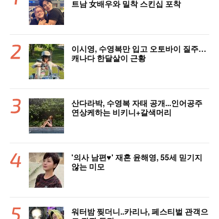
트남 女배우와 밀착 스킨십 포착
이시영, 수영복만 입고 오토바이 질주…
캐나다 한달살이 근황
산다라박, 수영복 자태 공개...인어공주
연상케하는 비키니+갈색머리
'의사 남편♥' 재혼 윤해영, 55세 믿기지
않는 미모
워터밤 찢더니..카리나, 페스티벌 관객으