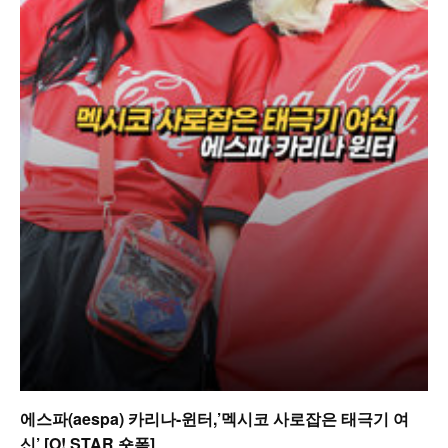
에스파(aespa) 카리나-윈터,’멕시코 사로잡은 태극기 여
신’ [O! STAR 숏폼]