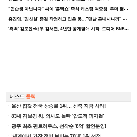
“
연습생 아닙니다” 싸이 '흠뻑쇼' 즉석 캐스팅 여중생, 루머 뿔났다[Oh!쎈 이...
홍
진영, '임신설' 종결 작정하고 입은 옷…"맨날 혼내시니까" 억울
'
흑백' 김도윤♥배우 김서연, 4년만 공개열애 시작..드디어 SNS에 노출 [핫피...