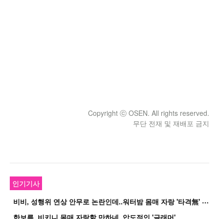
Copyright ⓒ OSEN. All rights reserved.
무단 전재 및 재배포 금지
인기기사
비
비, 성행위 연상 안무로 논란인데..워터밤 몸매 자랑 '타격無' 근황
한보름, 비키니 몸매 자랑할 만하네..압도적인 '글래머'