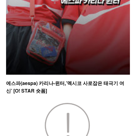
에스파(aespa) 카리나-윈터,’멕시코 사로잡은 태극기 여
신’ [O! STAR 숏폼]