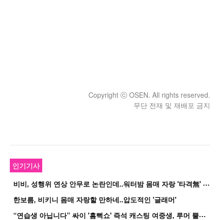
Copyright ⓒ OSEN. All rights reserved.
무단 전재 및 재배포 금지
인기기사
비
비, 성행위 연상 안무로 논란인데..워터밤 몸매 자랑 '타격無' 근황
한보름, 비키니 몸매 자랑할 만하네..압도적인 '글래머'
“
연습생 아닙니다” 싸이 '흠뻑쇼' 즉석 캐스팅 여중생, 루머 뿔났다[Oh!쎈 이...