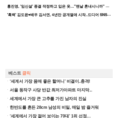
홍
진영, '임신설' 종결 작정하고 입은 옷…"맨날 혼내시니까" 억울
'
흑백' 김도윤♥배우 김서연, 4년만 공개열애 시작..드디어 SNS에 노출 [핫피...