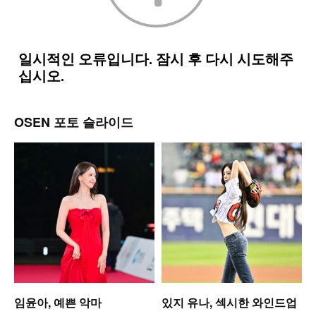
OSEN 포토 슬라이드
셋
임윤아, 예쁜 악마
있지 유나, 섹시한 와인드업