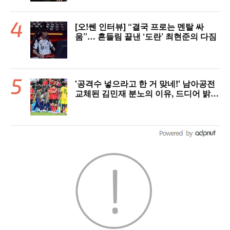
[오!쎈 인터뷰] “결국 프로는 멘탈 싸
움”… 흔들림 끝낸 ‘도란’ 최현준의 다짐
'공격수 넣으라고 한 거 맞네!' 남아공전
교체된 김민재 분노의 이유, 드디어 밝혀
졌다!