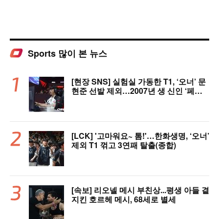
Sports 많이 본 뉴스
[현장 SNS] 실험실 가동한 T1, ‘오너’ 문
현준 선발 제외…2007년 생 신인 ‘페인
터’ 출전
[LCK] '고마워요~ 톰!'…한화생명, ‘오너’
제외 T1 꺾고 3연패 탈출(종합)
[속보] 리오넬 메시 부친상...평생 아들 곁
지킨 호르헤 메시, 68세로 별세