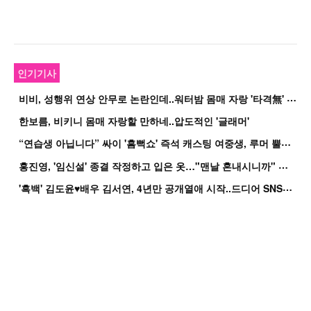
인기기사
비
비, 성행위 연상 안무로 논란인데..워터밤 몸매 자랑 '타격無' 근황
한보름, 비키니 몸매 자랑할 만하네..압도적인 '글래머'
“
연습생 아닙니다” 싸이 '흠뻑쇼' 즉석 캐스팅 여중생, 루머 뿔났다[Oh!쎈 이...
홍
진영, '임신설' 종결 작정하고 입은 옷…"맨날 혼내시니까" 억울
'
흑백' 김도윤♥배우 김서연, 4년만 공개열애 시작..드디어 SNS에 노출 [핫피...