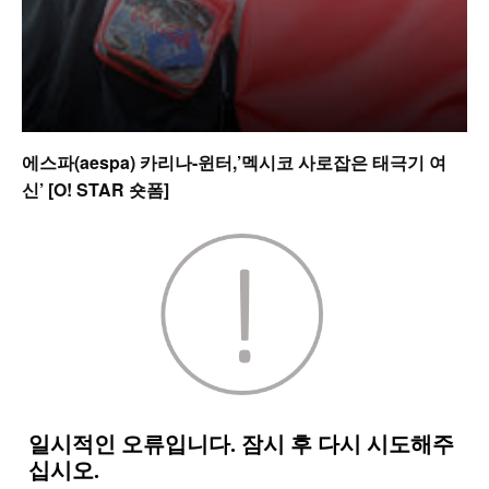
에스파(aespa) 카리나-윈터,’멕시코 사로잡은 태극기 여
신’ [O! STAR 숏폼]