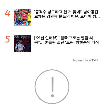
'공격수 넣으라고 한 거 맞네!' 남아공전
교체된 김민재 분노의 이유, 드디어 밝혀
졌다!
[오!쎈 인터뷰] “결국 프로는 멘탈 싸
움”… 흔들림 끝낸 ‘도란’ 최현준의 다짐