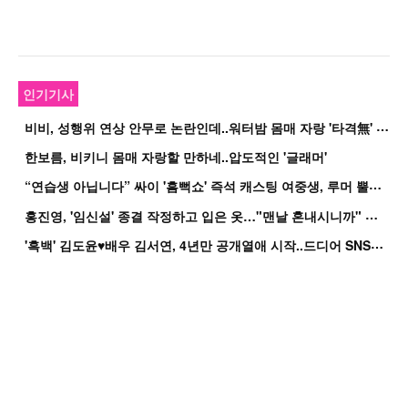
인기기사
비
비, 성행위 연상 안무로 논란인데..워터밤 몸매 자랑 '타격無' 근황
한보름, 비키니 몸매 자랑할 만하네..압도적인 '글래머'
“
연습생 아닙니다” 싸이 '흠뻑쇼' 즉석 캐스팅 여중생, 루머 뿔났다[Oh!쎈 이...
홍
진영, '임신설' 종결 작정하고 입은 옷…"맨날 혼내시니까" 억울
'
흑백' 김도윤♥배우 김서연, 4년만 공개열애 시작..드디어 SNS에 노출 [핫피...