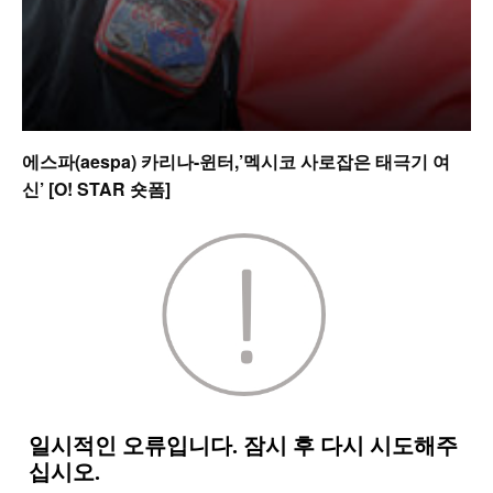
에스파(aespa) 카리나-윈터,’멕시코 사로잡은 태극기 여
신’ [O! STAR 숏폼]