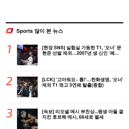
Sports 많이 본 뉴스
[현장 SNS] 실험실 가동한 T1, ‘오너’ 문
현준 선발 제외…2007년 생 신인 ‘페인
터’ 출전
[LCK] '고마워요~ 톰!'…한화생명, ‘오너’
제외 T1 꺾고 3연패 탈출(종합)
[속보] 리오넬 메시 부친상...평생 아들 곁
지킨 호르헤 메시, 68세로 별세