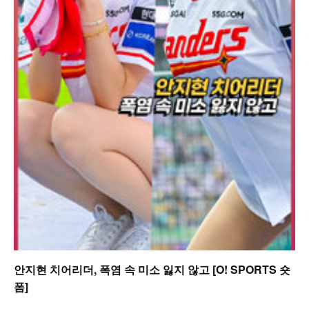
안지현 치어리더, 폭염 속 미소 잃지 않고 [O! SPORTS 숏
폼]