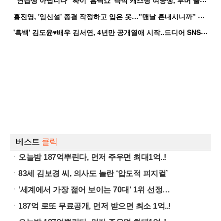
홍
진영, '임신설' 종결 작정하고 입은 옷…"맨날 혼내시니까" 억울
'
흑백' 김도윤♥배우 김서연, 4년만 공개열애 시작..드디어 SNS에 노출 [핫피...