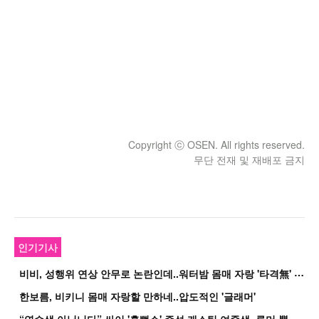
Copyright ⓒ OSEN. All rights reserved.
무단 전재 및 재배포 금지
인기기사
비
비, 성행위 연상 안무로 논란인데..워터밤 몸매 자랑 '타격無' 근황
한보름, 비키니 몸매 자랑할 만하네..압도적인 '글래머'
“
연습생 아닙니다” 싸이 '흠뻑쇼' 즉석 캐스팅 여중생, 루머 뿔났다[Oh!쎈 이...