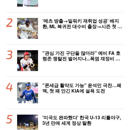
‘메츠 방출→밀워키 재취업 성공’ 배지
환, ML 복귀전 대수비 출장→시즌 첫 안
타…밀워키, 연장 끝내기 승리 [MIL 리
뷰]
"관심 가진 구단들 많더라" 예비 FA 호
령존 쟁탈전 벌어지나...폭염 재정비 타
격슬럼프 탈출 예고, 가을야구 이끌고 대
박 정조준
"폰세급 활약도 가능" 윤석민 극찬…페
덱, 첫 패 안긴 KIA에 설욕 도전
'미국도 완파했다' 한국 U-13 리틀야구,
3년 만에 세계 정상 탈환