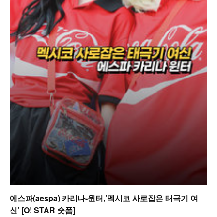
에스파(aespa) 카리나-윈터,’멕시코 사로잡은 태극기 여
신’ [O! STAR 숏폼]