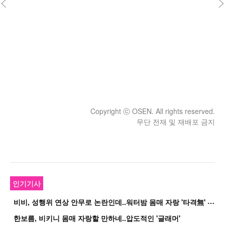
Copyright ⓒ OSEN. All rights reserved.
무단 전재 및 재배포 금지
인기기사
비
비, 성행위 연상 안무로 논란인데..워터밤 몸매 자랑 '타격無' 근황
한보름, 비키니 몸매 자랑할 만하네..압도적인 '글래머'