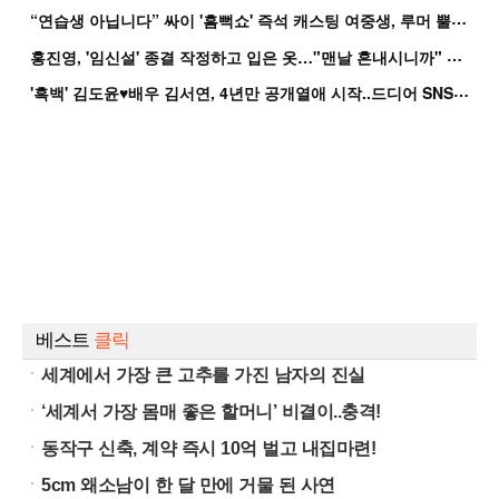
“
연습생 아닙니다” 싸이 '흠뻑쇼' 즉석 캐스팅 여중생, 루머 뿔났다[Oh!쎈 이...
홍
진영, '임신설' 종결 작정하고 입은 옷…"맨날 혼내시니까" 억울
'
흑백' 김도윤♥배우 김서연, 4년만 공개열애 시작..드디어 SNS에 노출 [핫피...