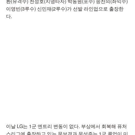
환(유격수) 천성호(지명타자) 박동원(포수) 송찬의(좌익수)
이영빈(3루수) 신민재(2루수)가 선발 라인업으로 출장한
다.
이날 LG는 1군 엔트리 변동이 없다. 부상에서 회복해 퓨처
스리그에 출장하고 있는 문보경과 문성주는 1군 콜업이 미