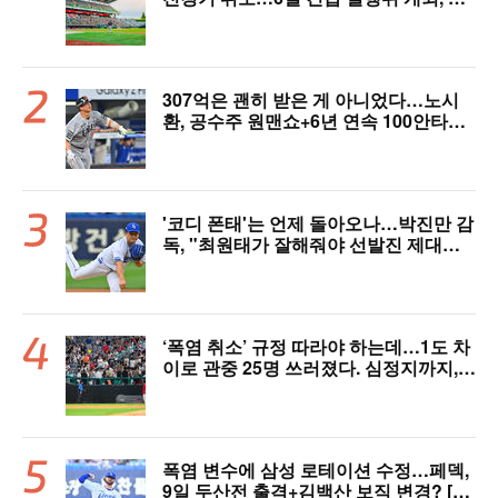
염 대책 논의 [공식 발표]
307억은 괜히 받은 게 아니었다…노시
환, 공수주 원맨쇼+6년 연속 100안타
[오!쎈 대구]
'코디 폰태'는 언제 돌아오나…박진만 감
독, "최원태가 잘해줘야 선발진 제대로
돌아간다"
‘폭염 취소’ 규정 따라야 하는데…1도 차
이로 관중 25명 쓰러졌다. 심정지까지,
폭염 경보에도 경기 취소 가능할까
폭염 변수에 삼성 로테이션 수정…페덱,
9일 두산전 출격+김백산 보직 변경? [오!