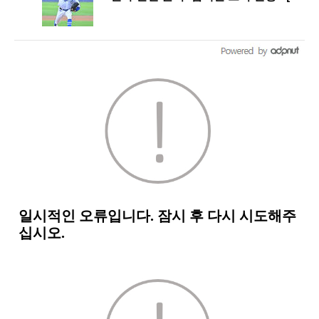
쎈 대구]