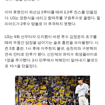
이어 류현인이 좌선상 2루타를 때려 2,3루 찬스를 만들었
다. LG는 장현식을 내리고 함덕주를 구원투수로 올렸다. 힐
리어드가 2루수 땅볼로 더 추격하지 못했다.
LG는 9회 선두타자 오지환이 바뀐 투수 김정운의 초구를
때려 우중간 담장을 넘어가는 솔로 홈런을 쏘아올렸다. 시
즌 5호 홈런. 1사 후에 이주헌의 볼넷, 송찬의와 구본혁의
연속 안타로 만루가 됐다. 신민재의 좌익수 희생플라이로
1점을 추가했다. 2사 만루에서 박해민이 밀어내기 볼넷으
로 10-1을 만들었다.