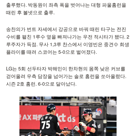
출루했다. 박동원이 좌측 폭을 벗어나는 대형 파울홈런을
때린 후 볼넷으로 출루.
송찬의가 번트 자세에서 강공으로 바꿔 때린 타구는 전진
수비를 펼친 1루수 옆을 빠져나가는 우전 적시타가 됐다. 2
루주자가 득점. 무사 1,3루 찬스에서 이영빈은 중견수 희생
플라이를 때려 스코어는 5-0으로 벌어졌다.
LG는 5회 선두타자 박해민이 한차현의 몸쪽 낮은 커브를
걷어올려 우측 담장을 넘어가는 솔로 홈런을 쏘아올렸다.
시즌 2호 홈런. 6-0으로 달아났다.