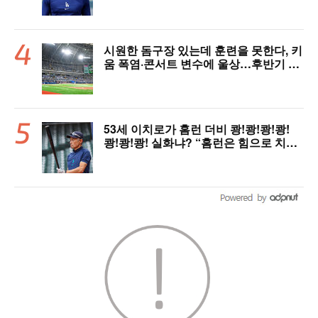
시원한 돔구장 있는데 훈련을 못한다, 키
움 폭염·콘서트 변수에 울상…후반기 상
승세 이어갈 수 있을까
53세 이치로가 홈런 더비 쾅!쾅!쾅!쾅!
쾅!쾅!쾅! 실화냐? “홈런은 힘으로 치는
게 아니다”