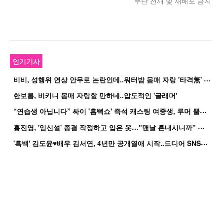
무단 전재 및 재배포 금지
인기기사
비
비, 성행위 연상 안무로 논란인데..워터밤 몸매 자랑 '타격無' 근황
한보름, 비키니 몸매 자랑할 만하네..압도적인 '글래머'
“
연습생 아닙니다” 싸이 '흠뻑쇼' 즉석 캐스팅 여중생, 루머 뿔났다[Oh!쎈 이...
홍
진영, '임신설' 종결 작정하고 입은 옷…"맨날 혼내시니까" 억울
'
흑백' 김도윤♥배우 김서연, 4년만 공개열애 시작..드디어 SNS에 노출 [핫피...