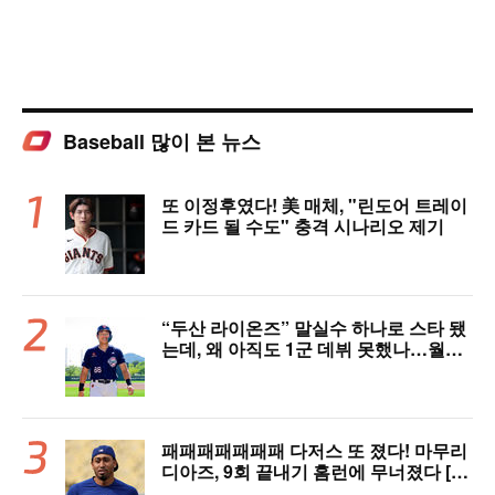
Baseball 많이 본 뉴스
또 이정후였다! 美 매체, "린도어 트레이
드 카드 될 수도" 충격 시나리오 제기
“두산 라이온즈” 말실수 하나로 스타 됐
는데, 왜 아직도 1군 데뷔 못했나…월간
MVP 쾌거→폭염 비밀병기 될까
패패패패패패패 다저스 또 졌다! 마무리
디아즈, 9회 끝내기 홈런에 무너졌다 [L
AD 리뷰]