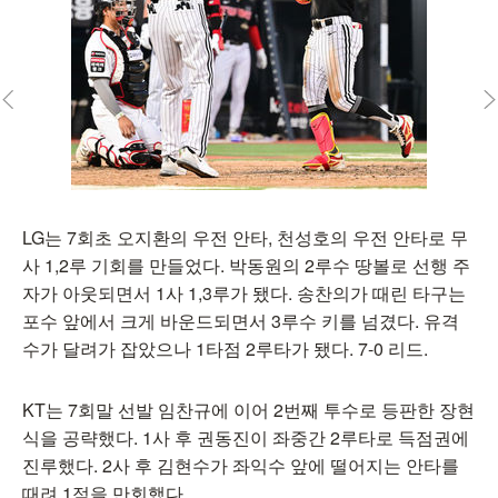
LG는 7회초 오지환의 우전 안타, 천성호의 우전 안타로 무
사 1,2루 기회를 만들었다. 박동원의 2루수 땅볼로 선행 주
자가 아웃되면서 1사 1,3루가 됐다. 송찬의가 때린 타구는
포수 앞에서 크게 바운드되면서 3루수 키를 넘겼다. 유격
수가 달려가 잡았으나 1타점 2루타가 됐다. 7-0 리드.
KT는 7회말 선발 임찬규에 이어 2번째 투수로 등판한 장현
식을 공략했다. 1사 후 권동진이 좌중간 2루타로 득점권에
진루했다. 2사 후 김현수가 좌익수 앞에 떨어지는 안타를
때려 1점을 만회했다.