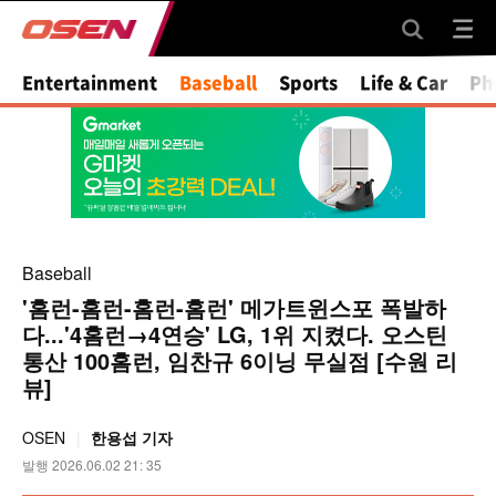
Mute
Entertainment
Baseball
Sports
Life & Car
Ph
Baseball
'홈런-홈런-홈런-홈런' 메가트윈스포 폭발하
다...'4홈런→4연승' LG, 1위 지켰다. 오스틴
통산 100홈런, 임찬규 6이닝 무실점 [수원 리
뷰]
OSEN
한용섭 기자
발행 2026.06.02 21: 35