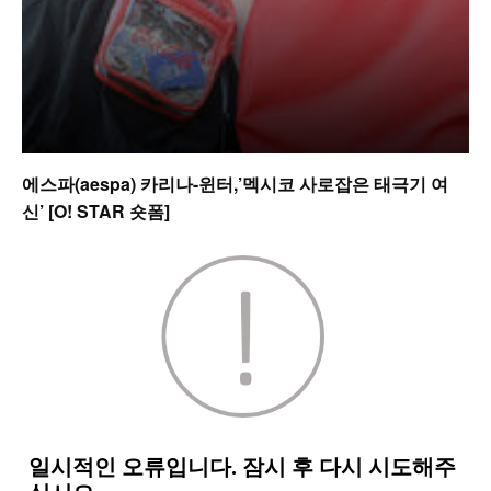
에스파(aespa) 카리나-윈터,’멕시코 사로잡은 태극기 여
신’ [O! STAR 숏폼]