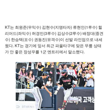
KT는 최원준(우익수) 김현수(지명타자) 류현인(1루수) 힐
리어드(좌익수) 허경민(3루수) 김상수(2루수) 배정대(중견
수) 한승택(포수) 권동진(유격수)이 선발 라인업으로 내세
웠다. KT는 경기에 앞서 최근 파울타구에 맞은 무릎 상태
가 안 좋은 장성우를 1군 엔트리에서 말소했다.