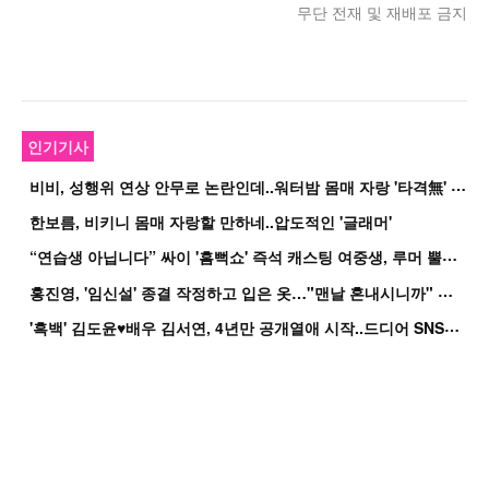
무단 전재 및 재배포 금지
인기기사
비
비, 성행위 연상 안무로 논란인데..워터밤 몸매 자랑 '타격無' 근황
한보름, 비키니 몸매 자랑할 만하네..압도적인 '글래머'
“
연습생 아닙니다” 싸이 '흠뻑쇼' 즉석 캐스팅 여중생, 루머 뿔났다[Oh!쎈 이...
홍
진영, '임신설' 종결 작정하고 입은 옷…"맨날 혼내시니까" 억울
'
흑백' 김도윤♥배우 김서연, 4년만 공개열애 시작..드디어 SNS에 노출 [핫피...