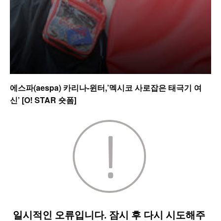
에스파(aespa) 카리나-윈터,’멕시코 사로잡은 태극기 여
신’ [O! STAR 숏폼]