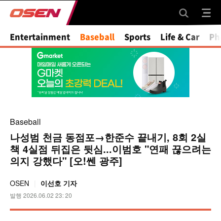
Entertainment
Baseball
Sports
Life & Car
Ph
Baseball
나성범 천금 동점포→한준수 끝내기, 8회 2실
책 4실점 뒤집은 뒷심...이범호 "연패 끊으려는
의지 강했다" [오!쎈 광주]
OSEN
이선호 기자
발행 2026.06.02 23: 20