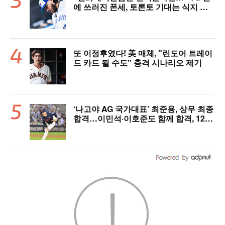
에 쓰러진 폰세, 토론토 기대는 식지 않
았다
또 이정후였다! 美 매체, "린도어 트레이
드 카드 될 수도" 충격 시나리오 제기
‘나고야 AG 국가대표’ 최준용, 상무 최종
합격…이민석·이호준도 함께 합격, 12월
7일 입대