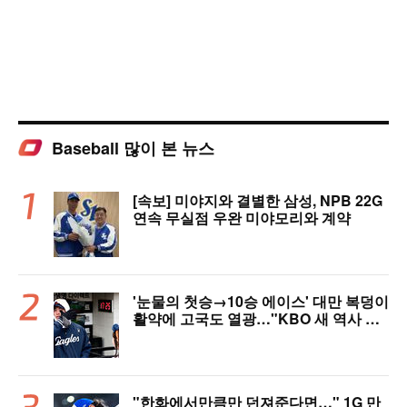
Baseball 많이 본 뉴스
[속보] 미야지와 결별한 삼성, NPB 22G
연속 무실점 우완 미야모리와 계약
'눈물의 첫승→10승 에이스' 대만 복덩이
활약에 고국도 열광…"KBO 새 역사 썼
다"
"한화에서만큼만 던져준다면…" 1G 만