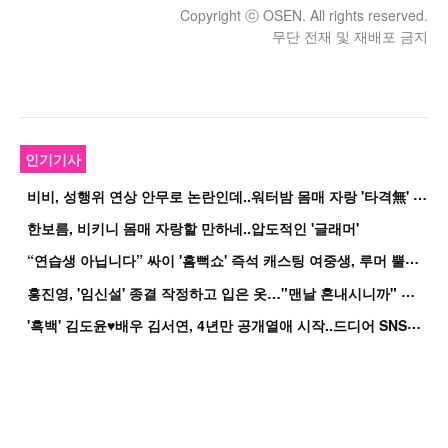
Copyright ⓒ OSEN. All rights reserved.
무단 전재 및 재배포 금지
인기기사
비
비, 성행위 연상 안무로 논란인데..워터밤 몸매 자랑 '타격無' 근황
한보름, 비키니 몸매 자랑할 만하네..압도적인 '글래머'
“
연습생 아닙니다” 싸이 '흠뻑쇼' 즉석 캐스팅 여중생, 루머 뿔났다[Oh!쎈 이...
홍
진영, '임신설' 종결 작정하고 입은 옷…"맨날 혼내시니까" 억울
'
흑백' 김도윤♥배우 김서연, 4년만 공개열애 시작..드디어 SNS에 노출 [핫피...