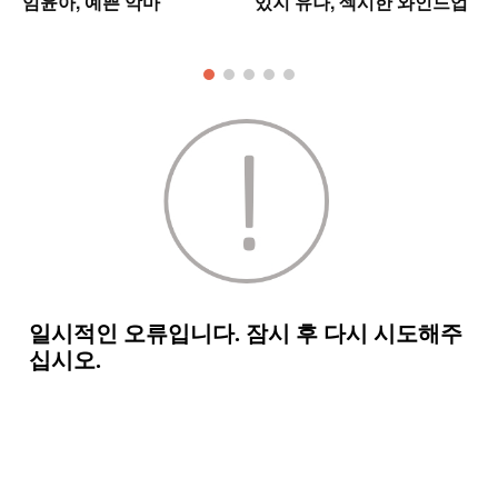
임윤아, 예쁜 악마
있지 유나, 섹시한 와인드업