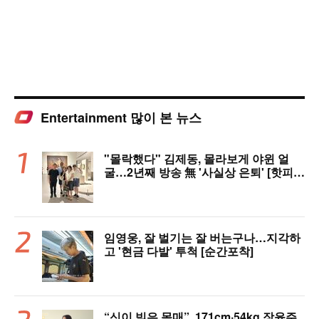
Entertainment 많이 본 뉴스
"몰락했다" 김제동, 몰라보게 야윈 얼
굴…2년째 방송 無 '사실상 은퇴' [핫피
플]
임영웅, 잘 벌기는 잘 버는구나…지각하
고 '현금 다발' 투척 [순간포착]
“신이 빚은 몸매”..171cm·54kg 장윤주,