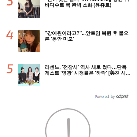
바디수트 룩 완벽 소화 (윤쥬르)
"강예원이라고?"...앞트임 복원 후 물오
른 '동안 미모'
리센느, '전참시' 역사 새로 썼다…단독
게스트 '영광' 시청률은 '하락' [美친 시청
률]