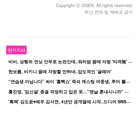
Copyright ⓒ OSEN. All rights reserved.
무단 전재 및 재배포 금지
인기기사
비
비, 성행위 연상 안무로 논란인데..워터밤 몸매 자랑 '타격無' 근황
한보름, 비키니 몸매 자랑할 만하네..압도적인 '글래머'
“
연습생 아닙니다” 싸이 '흠뻑쇼' 즉석 캐스팅 여중생, 루머 뿔났다[Oh!쎈 이...
홍
진영, '임신설' 종결 작정하고 입은 옷…"맨날 혼내시니까" 억울
'
흑백' 김도윤♥배우 김서연, 4년만 공개열애 시작..드디어 SNS에 노출 [핫피...