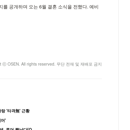
지를 공개하며 오는 6월 결혼 소식을 전했다. 예비
ht ⓒ OSEN. All rights reserved. 무단 전재 및 재배포 금지
랑 '타격無' 근황
머'
“
연습생 아닙니다” 싸이 '흠뻑쇼' 즉석 캐스팅 여중생, 루머 뿔났다[Oh!쎈 이...