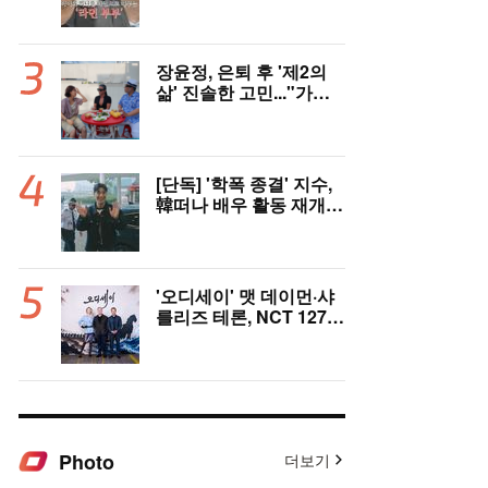
충격 ‘라면부부’(‘이숙캠’)
장윤정, 은퇴 후 '제2의
삶' 진솔한 고민..."가수
그만두면 뭘로 살까" ('장
공장장윤정')
[단독] '학폭 종결' 지수,
韓떠나 배우 활동 재개
"영어 공부 열심히 했다..
필리핀서 많이 배워"(인
터뷰)
'오디세이' 맷 데이먼·샤
를리즈 테론, NCT 127
만났다..특급 인터뷰 기
대
Photo
더보기