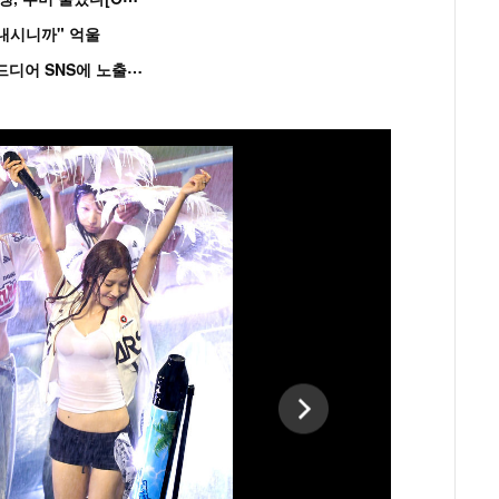
혼내시니까" 억울
'
흑백' 김도윤♥배우 김서연, 4년만 공개열애 시작..드디어 SNS에 노출 [핫피...