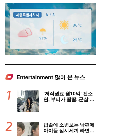
Entertainment 많이 본 뉴스
Mute
‘저작권료 월10억’ 전소
연, 부티가 좔좔..군살 제
로 복근까지!
밥솥에 소변보는 남편에
아이들 삼시세끼 라면…