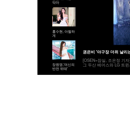
악마
홍수현, 아찔하
게
권은비 '야구장 더위 날리
[OSEN=잠실, 조은정 기자
그 두산 베어스와 LG 트윈
장원영,'여신의
반전 뒤태'
스트를 선발로 내세웠다. 클
02 /cej@osen.co.kr