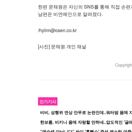
한편 문채원은 자신의 SNS를 통해 직접 손편
남편은 비연예인으로 알려졌다.
/hylim@osen.co.kr
[사진] 문채원 개인 채널
Copyrig
인기기사
비비, 성행위 연상 안무로 논란인데..워터밤 몸매 자
한보름, 비키니 몸매 자랑할 만하네..압도적인 '글래