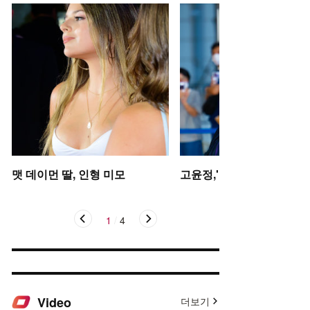
맷 데이먼 딸, 인형 미모
고윤정,'탄성을 자아내는 미
1
/
4
Video
더보기