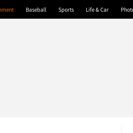
inment
Baseball
Sports
Life & Car
Phot