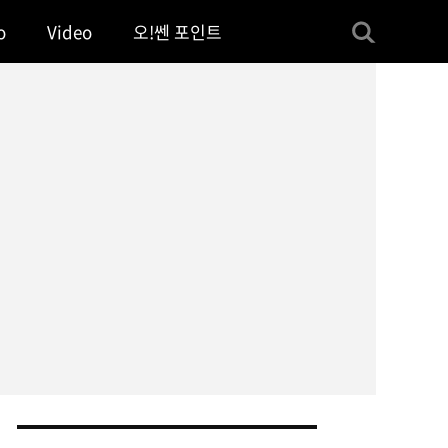
o
Video
오!쎈 포인트