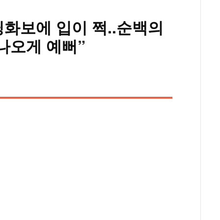
웨딩화보에 입이 쩍..순백의
 나오게 예뻐”