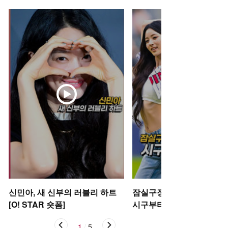
신민아, 새 신부의 러블리 하트
잠실구장 뒤흔든 미야오 안
[O! STAR 숏폼]
시구부터 댄스까지 [O! SP
S 숏폼]
1
/
5