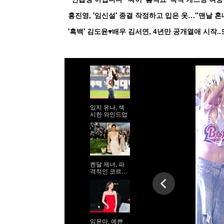
홍진영, '임신설' 종결 작정하고 입은 옷…"맨날 
있지 유나, 섹
시한 와인드업
켄달 제너, 파
격적인 코르셋
시스루 드레스
임윤아, 예쁜