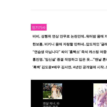
인기기사
비비, 성행위 연상 안무로 논란인데..워터밤 몸매 자
한보름, 비키니 몸매 자랑할 만하네..압도적인 '글래
홍진영, '임신설' 종결 작정하고 입은 옷…"맨날 
켄달 제너, 파
격적인 코르셋