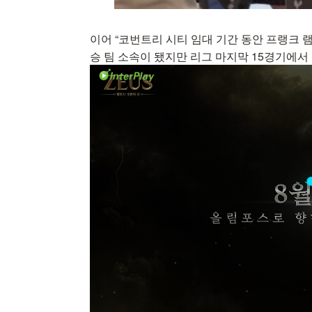
이어 “코번트리 시티 임대 기간 동안 프랭크 
승 팀 소속이 됐지만 리그 마지막 15경기에서