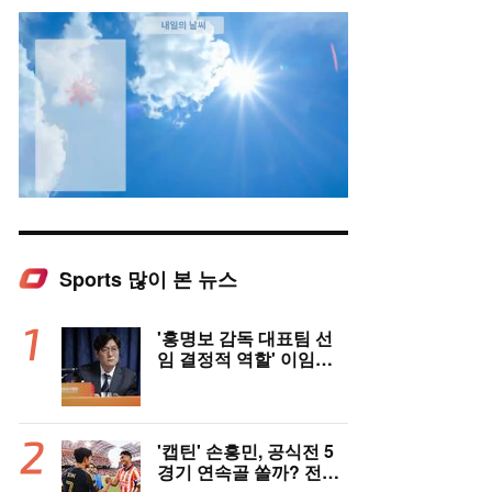
Sports 많이 본 뉴스
Mute
'홍명보 감독 대표팀 선
임 결정적 역할' 이임생
의 반격 "홍명보 선임 기
록 남아 있다"…문체부
와 법정 공방 나선다
'캡틴' 손흥민, 공식전 5
경기 연속골 쏠까? 전반