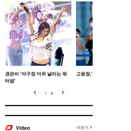
권은비 '야구장 더위 날리는 워
고윤정,'탄성을 자아내는 미
터밤'
1
/
4
Video
더보기