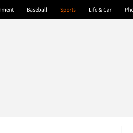
inment
Baseball
Sports
Life & Car
Ph