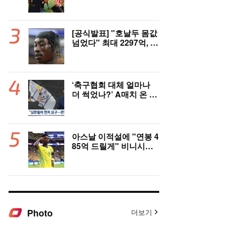
은 잠잠...'부앙가 선제골'
LAFC, 과달라하라와 1-
1 전반 종료
[공식발표] "호날두 몸값
넘었다" 최대 2297억, 초
대형 이적! 레알 마드리
드, 21살 디오망데 품었
다..."구단 역사상 가장
비싼 영입"
‘축구협회 대체 얼마나
더 썩었나?’ A매치 온 외
국인 심판에게 성접대 관
행 “그래야 잘 불어주지
않겠나?”
아스날 이적설에 "연봉 4
85억 드릴게" 비니시우
스, 레알 개선안 받았다...
이제 선택은 선수 몫
Photo
더보기