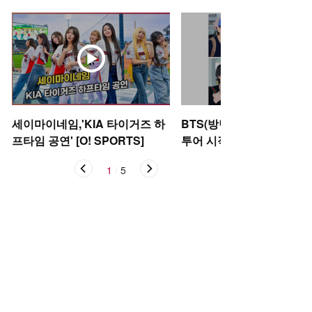
세이마이네임,'KIA 타이거즈 하
BTS(방탄소년단), 아리랑
프타임 공연' [O! SPORTS]
투어 시작 [O! STAR]
1
/
5