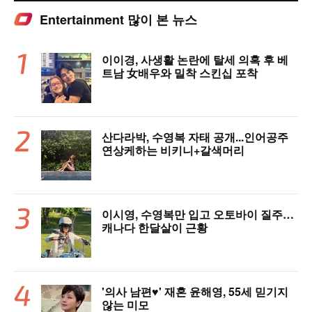
Entertainment 많이 본 뉴스
이이경, 사생활 논란에 탈세 의혹 후 베
트남 女배우와 밀착 스킨십 포착
산다라박, 수영복 자태 공개...인어공주
연상케하는 비키니+갈색머리
이시영, 수영복만 입고 오토바이 질주…
캐나다 한달살이 근황
'의사 남편♥' 재혼 윤해영, 55세 믿기지
않는 미모