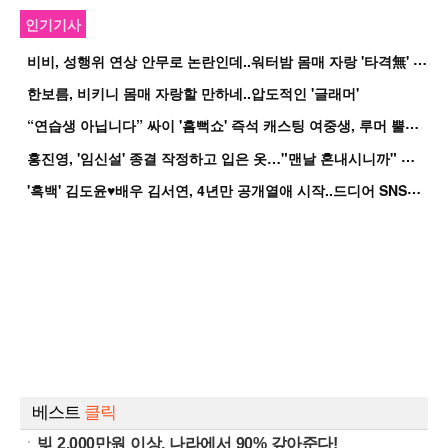
인기기사
비
비, 성행위 연상 안무로 논란인데..워터밤 몸매 자랑 '타격無' 근황
한보름, 비키니 몸매 자랑할 만하네..압도적인 '글래머'
“
연습생 아닙니다” 싸이 '흠뻑쇼' 즉석 캐스팅 여중생, 루머 뿔났다[Oh!쎈 이...
홍
진영, '임신설' 종결 작정하고 입은 옷…"맨날 혼내시니까" 억울
'
흑백' 김도윤♥배우 김서연, 4년만 공개열애 시작..드디어 SNS에 노출 [핫피...