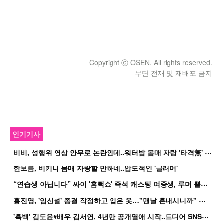
Copyright ⓒ OSEN. All rights reserved.
무단 전재 및 재배포 금지
인기기사
비
비, 성행위 연상 안무로 논란인데..워터밤 몸매 자랑 '타격無' 근황
한보름, 비키니 몸매 자랑할 만하네..압도적인 '글래머'
“
연습생 아닙니다” 싸이 '흠뻑쇼' 즉석 캐스팅 여중생, 루머 뿔났다[Oh!쎈 이...
홍
진영, '임신설' 종결 작정하고 입은 옷…"맨날 혼내시니까" 억울
'
흑백' 김도윤♥배우 김서연, 4년만 공개열애 시작..드디어 SNS에 노출 [핫피...