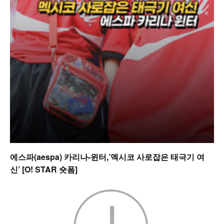
에스파(aespa) 카리나-윈터,’멕시코 사로잡은 태극기 여
신’ [O! STAR 숏폼]