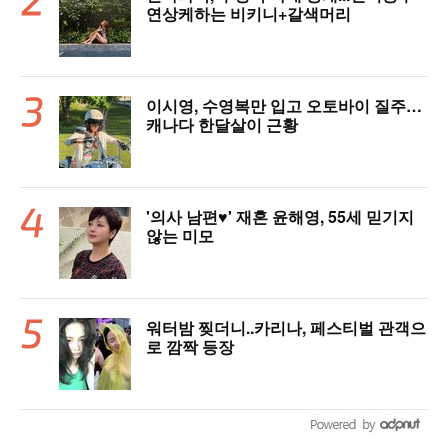
연상케하는 비키니+갈색머리
이시영, 수영복만 입고 오토바이 질주…
캐나다 한달살이 근황
'의사 남편♥' 재혼 윤해영, 55세 믿기지
않는 미모
워터밤 찢더니..카리나, 페스티벌 관객으
로 깜짝 등장