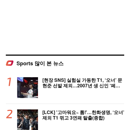
Sports 많이 본 뉴스
[현장 SNS] 실험실 가동한 T1, ‘오너’ 문
현준 선발 제외…2007년 생 신인 ‘페인
터’ 출전
[LCK] '고마워요~ 톰!'…한화생명, ‘오너’
제외 T1 꺾고 3연패 탈출(종합)