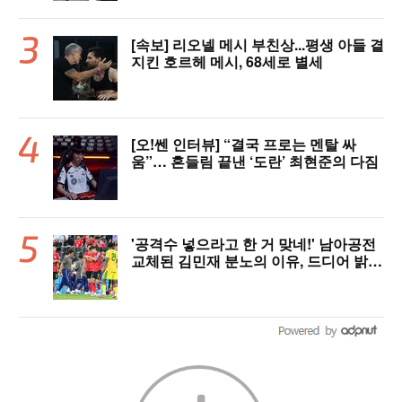
[속보] 리오넬 메시 부친상...평생 아들 곁
지킨 호르헤 메시, 68세로 별세
[오!쎈 인터뷰] “결국 프로는 멘탈 싸
움”… 흔들림 끝낸 ‘도란’ 최현준의 다짐
'공격수 넣으라고 한 거 맞네!' 남아공전
교체된 김민재 분노의 이유, 드디어 밝혀
졌다!