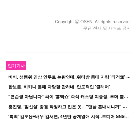
Copyright ⓒ OSEN. All rights reserved.
무단 전재 및 재배포 금지
인기기사
비
비, 성행위 연상 안무로 논란인데..워터밤 몸매 자랑 '타격無' 근황
한보름, 비키니 몸매 자랑할 만하네..압도적인 '글래머'
“
연습생 아닙니다” 싸이 '흠뻑쇼' 즉석 캐스팅 여중생, 루머 뿔났다[Oh!쎈 이...
홍
진영, '임신설' 종결 작정하고 입은 옷…"맨날 혼내시니까" 억울
'
흑백' 김도윤♥배우 김서연, 4년만 공개열애 시작..드디어 SNS에 노출 [핫피...