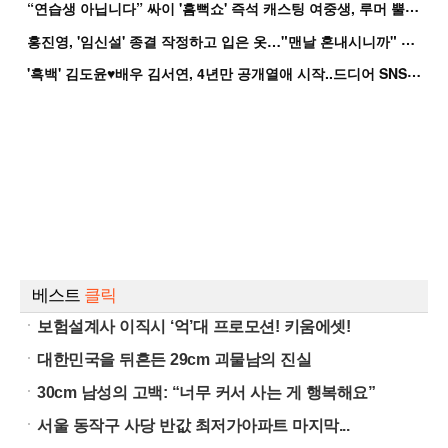
“
연습생 아닙니다” 싸이 '흠뻑쇼' 즉석 캐스팅 여중생, 루머 뿔났다[Oh!쎈 이...
홍
진영, '임신설' 종결 작정하고 입은 옷…"맨날 혼내시니까" 억울
'
흑백' 김도윤♥배우 김서연, 4년만 공개열애 시작..드디어 SNS에 노출 [핫피...