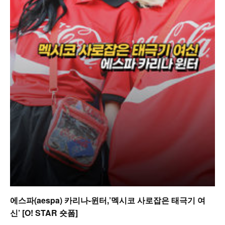
에스파(aespa) 카리나-윈터,’멕시코 사로잡은 태극기 여
신’ [O! STAR 숏폼]