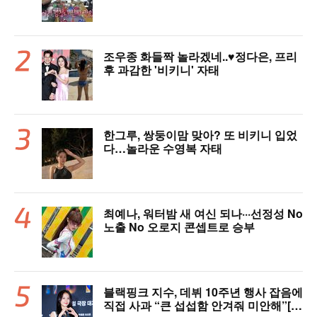
산다)
조우종 화들짝 놀라겠네..♥정다은, 프리
후 과감한 '비키니' 자태
한그루, 쌍둥이맘 맞아? 또 비키니 입었
다…놀라운 수영복 자태
최예나, 워터밤 새 여신 되나···선정성 No
노출 No 오로지 콘셉트로 승부
블랙핑크 지수, 데뷔 10주년 행사 잡음에
직접 사과 “큰 섭섭함 안겨줘 미안해”[핫