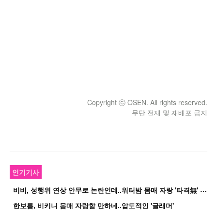
Copyright ⓒ OSEN. All rights reserved.
무단 전재 및 재배포 금지
인기기사
비
비, 성행위 연상 안무로 논란인데..워터밤 몸매 자랑 '타격無' 근황
한보름, 비키니 몸매 자랑할 만하네..압도적인 '글래머'