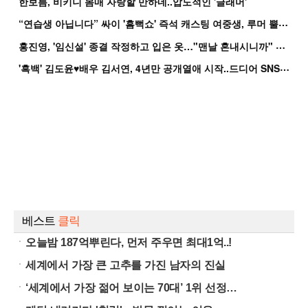
한보름, 비키니 몸매 자랑할 만하네..압도적인 '글래머'
“
연습생 아닙니다” 싸이 '흠뻑쇼' 즉석 캐스팅 여중생, 루머 뿔났다[Oh!쎈 이...
홍
진영, '임신설' 종결 작정하고 입은 옷…"맨날 혼내시니까" 억울
'
흑백' 김도윤♥배우 김서연, 4년만 공개열애 시작..드디어 SNS에 노출 [핫피...