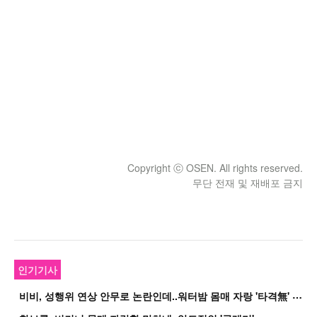
Copyright ⓒ OSEN. All rights reserved.
무단 전재 및 재배포 금지
인기기사
비
비, 성행위 연상 안무로 논란인데..워터밤 몸매 자랑 '타격無' 근황