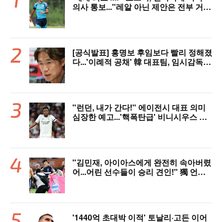
의사 통보..."레알 아닌 제안은 전부 거
절" 구두 합의설까지
[공식발표] 홍명보 후임보다 빨리 정해졌
다...'이례적 공채' 韓 대표팀, 임시감독
데뷔 무대 확정! 9월 A매치 에콰도르·우
루과이와 2연전
"런던, 내가 간다!" 에이전시 대표 의미
심장한 예고...'핵폭탄급' 비니시우스 아
스날행 불붙었다
"김민재, 아이아스에게 완전히 속아버렸
어...어린 선수들이 승리 견인!" 獨 언론,
냉정한 평가
'1440억 초대박 이적' 토날리·고든 이어