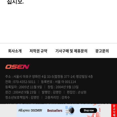
회사소개
저작권 규약
기사구매 및 제휴문의
광고문의
주소
서울시 마포구 양화진 4길 33-5(합정동 377-14) 평강빌딩 4층
전화
070-4352-5011
등록번호
서울 아 001114
등록일자
2005년 11월 9일
창립
2004년 9월 13일
창간
2004년 9월 23일
발행인
김영민
편집인
손남원
청소년보호책임자
김영민
고충처리인
강희수
OSEN의 모든 기사(콘텐츠)는 저작권법의 보호를 받으며, 무단 전재 복사 배포 등을
엄격히 금지합니다. Copyright @ OSEN All rights reserved.