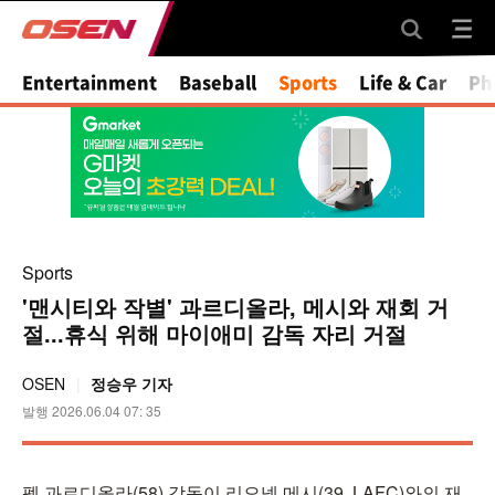
Entertainment
Baseball
Sports
Life & Car
Ph
Sports
'맨시티와 작별' 과르디올라, 메시와 재회 거
절...휴식 위해 마이애미 감독 자리 거절
OSEN
정승우 기자
발행 2026.06.04 07: 35
펩 과르디올라(58) 감독이 리오넬 메시(39, LAFC)와의 재