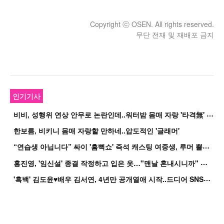
Copyright ⓒ OSEN. All rights reserved.
무단 전재 및 재배포 금지
인기기사
비
비, 성행위 연상 안무로 논란인데..워터밤 몸매 자랑 '타격無' 근황
한보름, 비키니 몸매 자랑할 만하네..압도적인 '글래머'
“
연습생 아닙니다” 싸이 '흠뻑쇼' 즉석 캐스팅 여중생, 루머 뿔났다[Oh!쎈 이...
홍
진영, '임신설' 종결 작정하고 입은 옷…"맨날 혼내시니까" 억울
'
흑백' 김도윤♥배우 김서연, 4년만 공개열애 시작..드디어 SNS에 노출 [핫피...