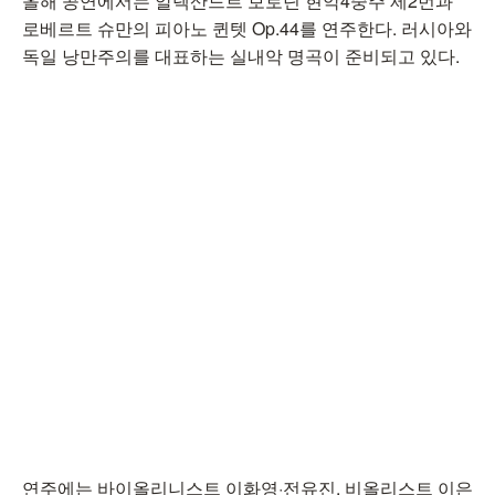
올해 공연에서는 알렉산드르 보로딘 현악4중주 제2번과
로베르트 슈만의 피아노 퀸텟 Op.44를 연주한다. 러시아와
독일 낭만주의를 대표하는 실내악 명곡이 준비되고 있다.
연주에는 바이올리니스트 이화영·전유진, 비올리스트 이은