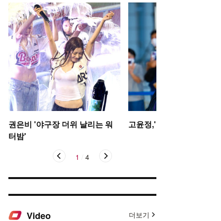
권은비 '야구장 더위 날리는 워
고윤정,'탄성을 자아내는 미
터밤'
1
/
4
Video
더보기