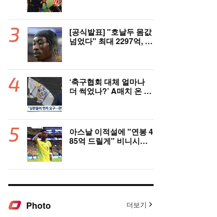
은 잠잠...'부앙가 선제골'
LAFC, 과달라하라와 1-
1 전반 종료
[공식발표] "호날두 몸값
넘었다" 최대 2297억, 초
대형 이적! 레알 마드리
드, 21살 디오망데 품었
다..."구단 역사상 가장
비싼 영입"
‘축구협회 대체 얼마나
더 썩었나?’ A매치 온 외
국인 심판에게 성접대 관
행 “그래야 잘 불어주지
않겠나?”
아스날 이적설에 "연봉 4
85억 드릴게" 비니시우
스, 레알 개선안 받았다...
이제 선택은 선수 몫
Photo
더보기