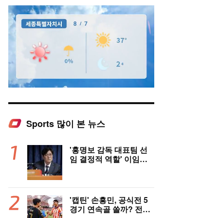
Sports 많이 본 뉴스
Mute
'홍명보 감독 대표팀 선
임 결정적 역할' 이임생
의 반격 "홍명보 선임 기
록 남아 있다"…문체부
와 법정 공방 나선다
'캡틴' 손흥민, 공식전 5
경기 연속골 쏠까? 전반