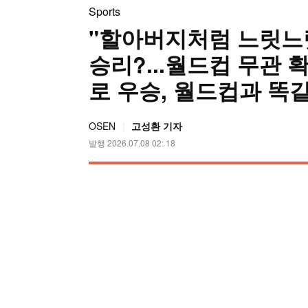
Sports
"할아버지처럼 느릿느릿
승리?...월드컵 무관 확
로 우승, 월드컵과 똑
OSEN
고성환 기자
발행 2026.07.08 02: 18