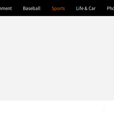
inment
Baseball
Sports
Life & Car
Ph