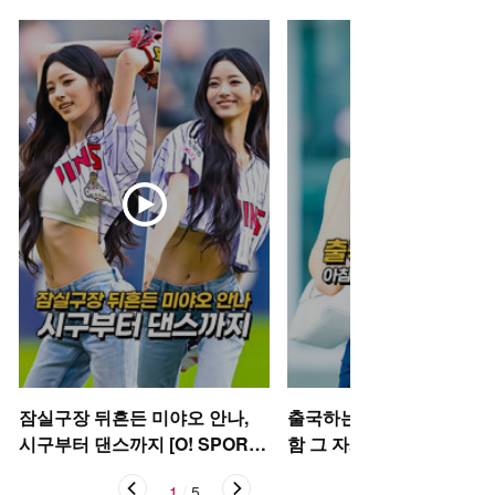
잠실구장 뒤흔든 미야오 안나,
출국하는 박규영, 아침부터
시구부터 댄스까지 [O! SPORT
함 그 자체~ [O! STAR 숏폼
S 숏폼]
1
/
5