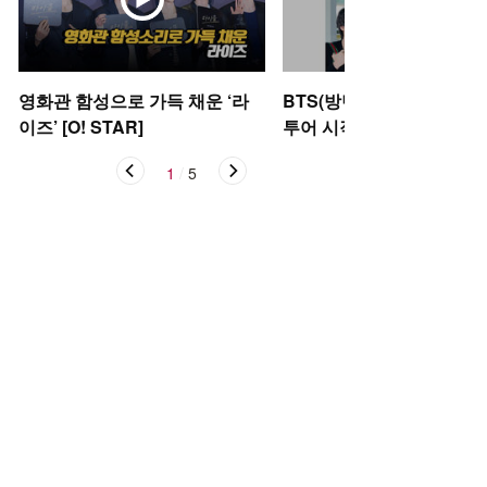
영화관 함성으로 가득 채운 ‘라
BTS(방탄소년단), 아리랑
이즈’ [O! STAR]
투어 시작 [O! STAR]
1
/
5