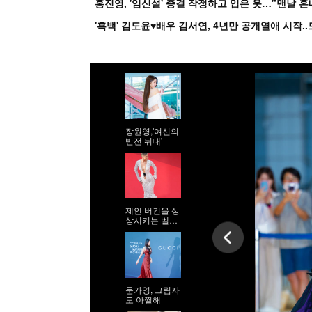
홍진영, '임신설' 종결 작정하고 입은 옷…"맨날 
장원영,'여신의
반전 뒤태'
제인 버킨을 상
상시키는 벨라
하디드
문가영, 그림자
도 아찔해