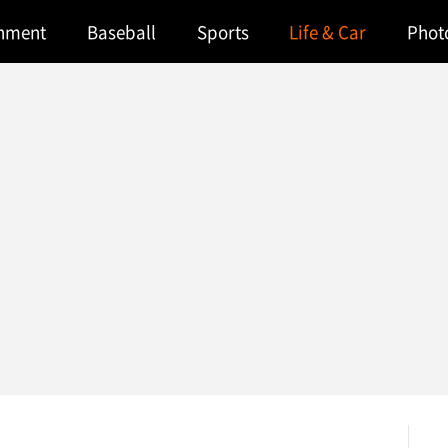
inment
Baseball
Sports
Life & Car
Phot