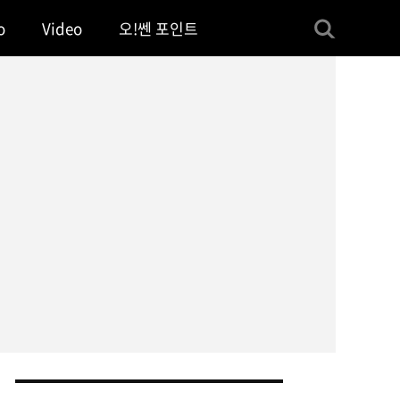
o
Video
오!쎈 포인트