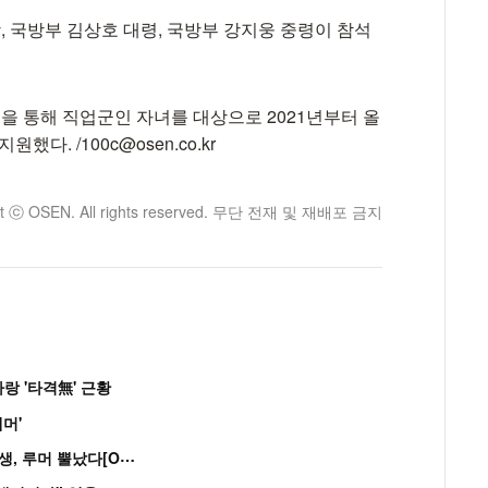
 국방부 김상호 대령, 국방부 강지웅 중령이 참석
 통해 직업군인 자녀를 대상으로 2021년부터 올
했다. /100c@osen.co.kr
ht ⓒ OSEN. All rights reserved. 무단 전재 및 재배포 금지
랑 '타격無' 근황
머'
“
연습생 아닙니다” 싸이 '흠뻑쇼' 즉석 캐스팅 여중생, 루머 뿔났다[Oh!쎈 이...