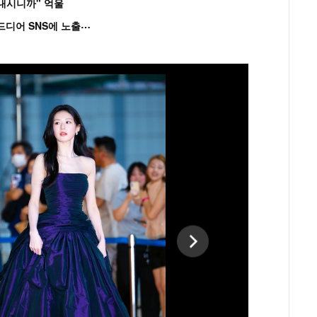
혼내시니까" 억울
'
흑백' 김도윤♥배우 김서연, 4년만 공개열애 시작..드디어 SNS에 노출 [핫피...