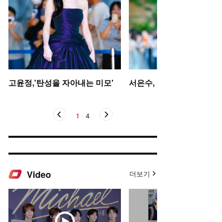
고윤정,'탄성을 자아내는 미모'
서은수, 사뿐사뿐
1
/
4
Video
더보기