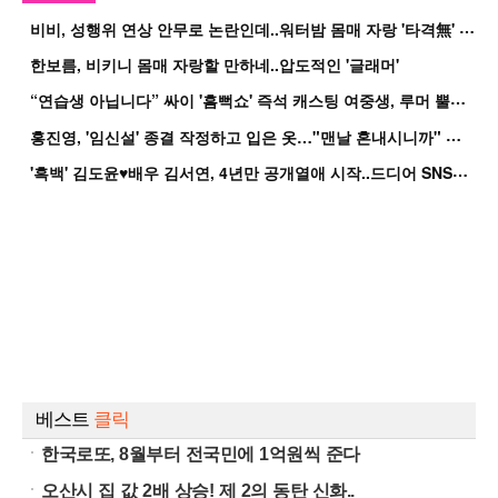
비
비, 성행위 연상 안무로 논란인데..워터밤 몸매 자랑 '타격無' 근황
한보름, 비키니 몸매 자랑할 만하네..압도적인 '글래머'
“
연습생 아닙니다” 싸이 '흠뻑쇼' 즉석 캐스팅 여중생, 루머 뿔났다[Oh!쎈 이...
홍
진영, '임신설' 종결 작정하고 입은 옷…"맨날 혼내시니까" 억울
'
흑백' 김도윤♥배우 김서연, 4년만 공개열애 시작..드디어 SNS에 노출 [핫피...