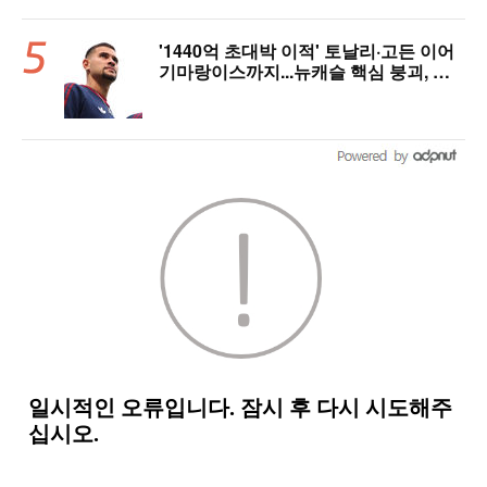
'1440억 초대박 이적' 토날리·고든 이어
기마랑이스까지...뉴캐슬 핵심 붕괴, 아
스날은 중원 완성