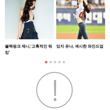
블랙핑크 제니,'고혹적인 워
있지 유나, 섹시한 와인드업
킹'