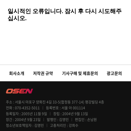
회사소개
저작권 규약
기사구매 및 제휴문의
광고문의
주소
서울시 마포구 양화진 4길 33-5(합정동 377-14) 평강빌딩 4층
전화
070-4352-5011
등록번호
서울 아 001114
등록일자
2005년 11월 9일
창립
2004년 9월 13일
창간
2004년 9월 23일
발행인
김영민
편집인
손남원
청소년보호책임자
김영민
고충처리인
강희수