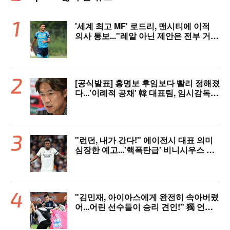
'세계 최고 MF' 로드리, 맨시티에 이적
의사 통보..."레알 아닌 제안은 전부 거
절" 구두 합의설까지
[공식발표] 홍명보 후임보다 빨리 정해졌
다...'이례적 공채' 韓 대표팀, 임시감독
데뷔 무대 확정! 9월 A매치 에콰도르·우
루과이와 2연전
"런던, 내가 간다!" 에이전시 대표 의미
심장한 예고...'핵폭탄급' 비니시우스 아
스날행 불붙었다
"김민재, 아이아스에게 완전히 속아버렸
어...어린 선수들이 승리 견인!" 獨 언론,
냉정한 평가