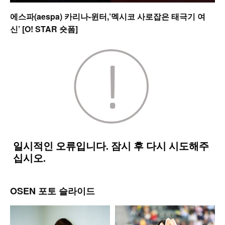
에스파(aespa) 카리나-윈터,’멕시코 사로잡은 태극기 여
신’ [O! STAR 숏폼]
OSEN 포토 슬라이드