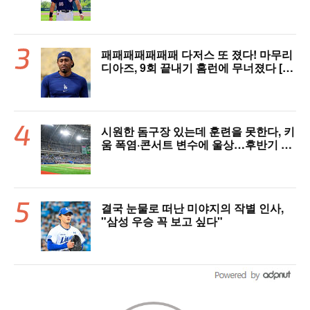
MVP 쾌거→폭염 비밀병기 될까
패패패패패패패 다저스 또 졌다! 마무리
디아즈, 9회 끝내기 홈런에 무너졌다 [L
AD 리뷰]
시원한 돔구장 있는데 훈련을 못한다, 키
움 폭염·콘서트 변수에 울상…후반기 상
승세 이어갈 수 있을까
결국 눈물로 떠난 미야지의 작별 인사,
"삼성 우승 꼭 보고 싶다"