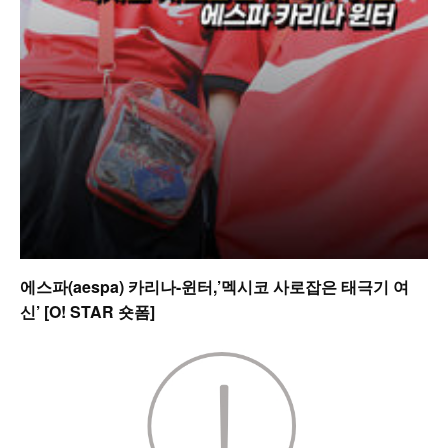
에스파(aespa) 카리나-윈터,’멕시코 사로잡은 태극기 여
신’ [O! STAR 숏폼]