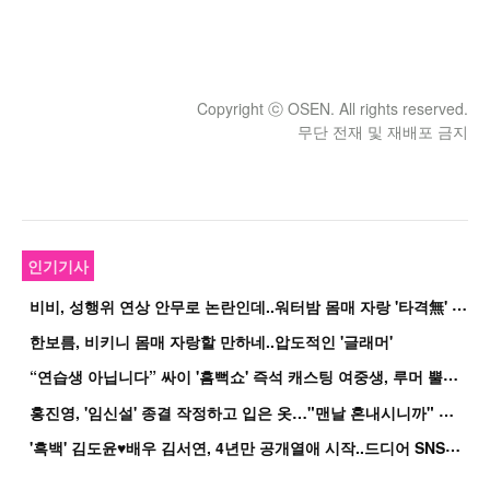
Copyright ⓒ OSEN. All rights reserved.
무단 전재 및 재배포 금지
인기기사
비
비, 성행위 연상 안무로 논란인데..워터밤 몸매 자랑 '타격無' 근황
한보름, 비키니 몸매 자랑할 만하네..압도적인 '글래머'
“
연습생 아닙니다” 싸이 '흠뻑쇼' 즉석 캐스팅 여중생, 루머 뿔났다[Oh!쎈 이...
홍
진영, '임신설' 종결 작정하고 입은 옷…"맨날 혼내시니까" 억울
'
흑백' 김도윤♥배우 김서연, 4년만 공개열애 시작..드디어 SNS에 노출 [핫피...