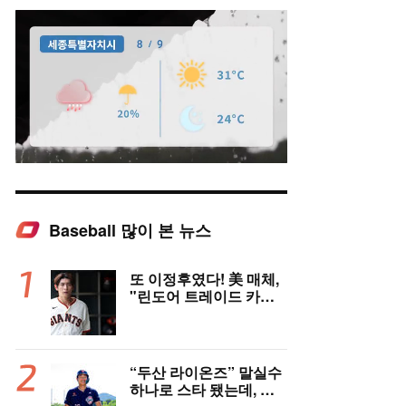
Baseball 많이 본 뉴스
Mute
또 이정후였다! 美 매체,
"린도어 트레이드 카드
될 수도" 충격 시나리오
제기
“두산 라이온즈” 말실수
하나로 스타 됐는데, 왜