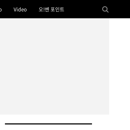
o
Video
오!쎈 포인트