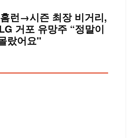
형 홈런→시즌 최장 비거리,
LG 거포 유망주 “정말이
 몰랐어요"