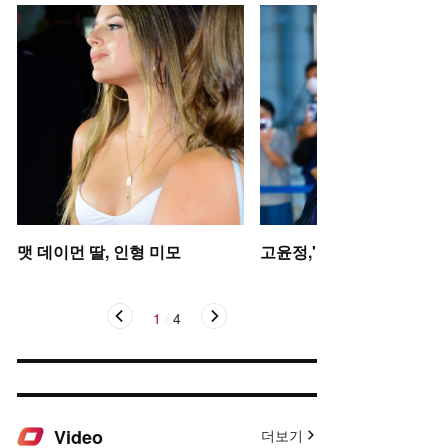
맷 데이먼 딸, 인형 미모
고윤정,'탄성을 자아내는 미
1
/
4
Video
더보기