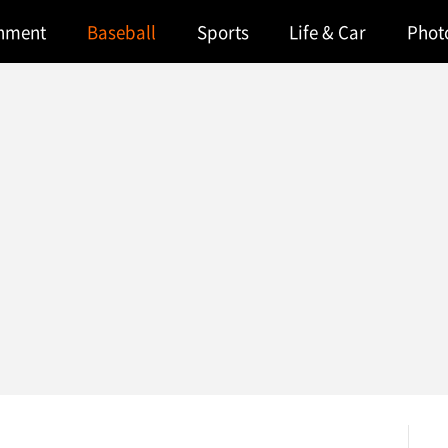
inment
Baseball
Sports
Life & Car
Phot