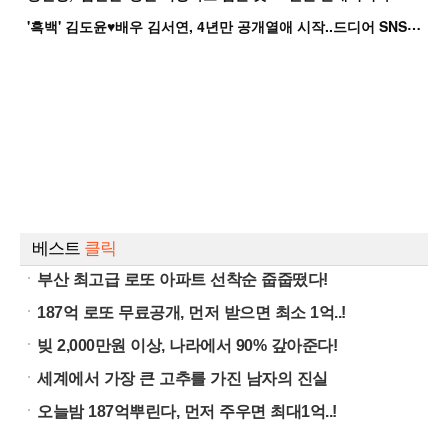
'
흑백' 김도윤♥배우 김서연, 4년만 공개열애 시작..드디어 SNS에 노출 [핫피...