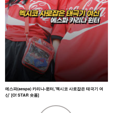
에스파(aespa) 카리나-윈터,’멕시코 사로잡은 태극기 여
신’ [O! STAR 숏폼]