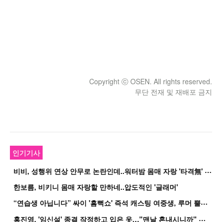
Copyright ⓒ OSEN. All rights reserved.
무단 전재 및 재배포 금지
인기기사
비
비, 성행위 연상 안무로 논란인데..워터밤 몸매 자랑 '타격無' 근황
한보름, 비키니 몸매 자랑할 만하네..압도적인 '글래머'
“
연습생 아닙니다” 싸이 '흠뻑쇼' 즉석 캐스팅 여중생, 루머 뿔났다[Oh!쎈 이...
홍
진영, '임신설' 종결 작정하고 입은 옷…"맨날 혼내시니까" 억울