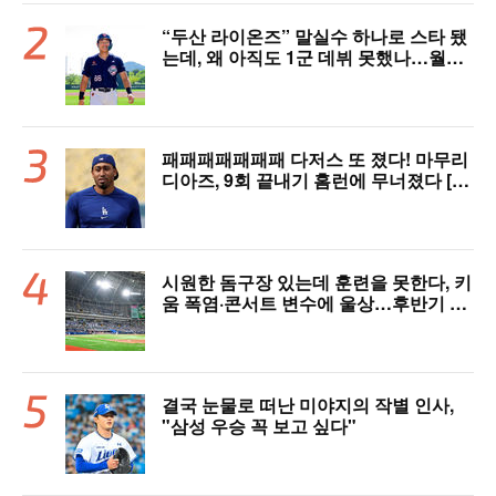
“두산 라이온즈” 말실수 하나로 스타 됐
는데, 왜 아직도 1군 데뷔 못했나…월간
MVP 쾌거→폭염 비밀병기 될까
패패패패패패패 다저스 또 졌다! 마무리
디아즈, 9회 끝내기 홈런에 무너졌다 [L
AD 리뷰]
시원한 돔구장 있는데 훈련을 못한다, 키
움 폭염·콘서트 변수에 울상…후반기 상
승세 이어갈 수 있을까
결국 눈물로 떠난 미야지의 작별 인사,
"삼성 우승 꼭 보고 싶다"