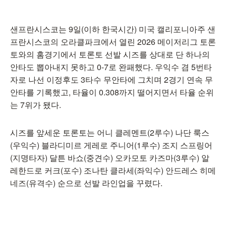
샌프란시스코는 9일(이하 한국시간) 미국 캘리포니아주 샌
프란시스코의 오라클파크에서 열린 2026 메이저리그 토론
토와의 홈경기에서 토론토 선발 시즈를 상대로 단 하나의
안타도 뽑아내지 못하고 0-7로 완패했다. 우익수 겸 5번타
자로 나선 이정후도 3타수 무안타에 그치며 2경기 연속 무
안타를 기록했고, 타율이 0.308까지 떨어지면서 타율 순위
는 7위가 됐다.
시즈를 앞세운 토론토는 어니 클레멘트(2루수) 나단 룩스
(우익수) 블라디미르 게레로 주니어(1루수) 조지 스프링어
(지명타자) 달튼 바쇼(중견수) 오카모토 카즈마(3루수) 알
레한드로 커크(포수) 조나탄 클라세(좌익수) 안드레스 히메
네즈(유격수) 순으로 선발 라인업을 꾸렸다.