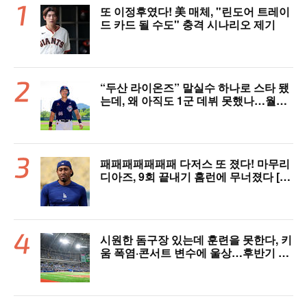
또 이정후였다! 美 매체, "린도어 트레이
드 카드 될 수도" 충격 시나리오 제기
“두산 라이온즈” 말실수 하나로 스타 됐
는데, 왜 아직도 1군 데뷔 못했나…월간
MVP 쾌거→폭염 비밀병기 될까
패패패패패패패 다저스 또 졌다! 마무리
디아즈, 9회 끝내기 홈런에 무너졌다 [L
AD 리뷰]
시원한 돔구장 있는데 훈련을 못한다, 키
움 폭염·콘서트 변수에 울상…후반기 상
승세 이어갈 수 있을까