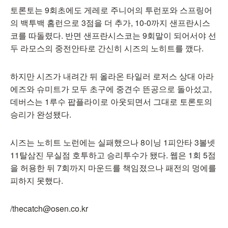
토론토는 9회초에도 게레로 주니어의 투런포와 스프링어
의 백투백 홈런으로 3점을 더 추가, 10-0까지 샌프란시스
코를 따돌렸다. 반면 샌프란시스코는 9회말이 되어서야 선
두 라모스의 중전안타로 간신히 시즈의 노히트를 깼다.
하지만 시즈가 내려간 뒤 올라온 타일러 로저스 상대 아라
에즈와 슈미트가 모두 초구에 중견수 뜬공으로 돌아섰고,
데버스는 1루수 팝플라이로 아웃되면서 그대로 토론토의
승리가 완성됐다.
시즈는 노히트 노런에는 실패했으나 8이닝 1피안타 3볼넷
11탈삼진 무실점 호투하고 승리투수가 됐다. 웹은 1회 5점
을 허용한 뒤 7회까지 마운드를 책임졌으나 패전의 멍에를
피하지 못했다.
/thecatch@osen.co.kr