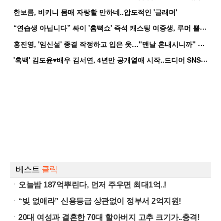
한보름, 비키니 몸매 자랑할 만하네..압도적인 '글래머'
“
연습생 아닙니다” 싸이 '흠뻑쇼' 즉석 캐스팅 여중생, 루머 뿔났다[Oh!쎈 이...
홍
진영, '임신설' 종결 작정하고 입은 옷…"맨날 혼내시니까" 억울
'
흑백' 김도윤♥배우 김서연, 4년만 공개열애 시작..드디어 SNS에 노출 [핫피...