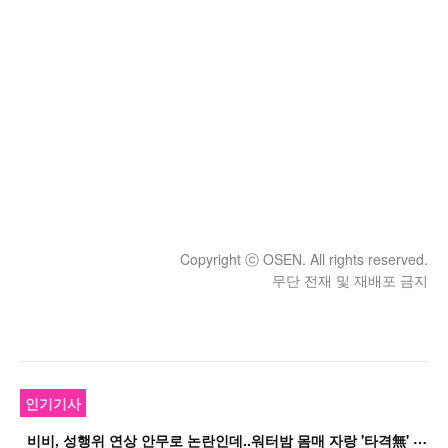
Copyright ⓒ OSEN. All rights reserved.
무단 전재 및 재배포 금지
인기기사
비
비, 성행위 연상 안무로 논란인데..워터밤 몸매 자랑 '타격無' 근황