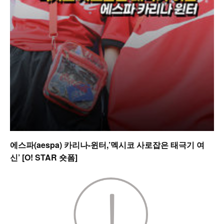
에스파(aespa) 카리나-윈터,’멕시코 사로잡은 태극기 여
신’ [O! STAR 숏폼]