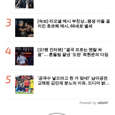
[속보] 리오넬 메시 부친상...평생 아들 곁
지킨 호르헤 메시, 68세로 별세
[오!쎈 인터뷰] “결국 프로는 멘탈 싸
움”… 흔들림 끝낸 ‘도란’ 최현준의 다짐
'공격수 넣으라고 한 거 맞네!' 남아공전
교체된 김민재 분노의 이유, 드디어 밝혀
졌다!