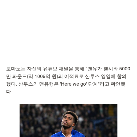
로마노는 자신의 유튜브 채널을 통해 "맨유가 첼시와 5000
만 파운드(약 1009억 원)의 이적료로 산투스 영입에 합의
했다. 산투스의 맨유행은 'Here we go' 단계"라고 확언했
다.