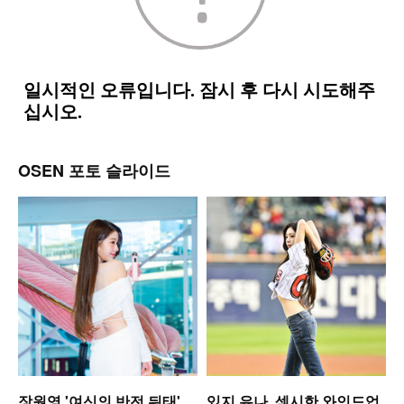
OSEN 포토 슬라이드
장원영,'여신의 반전 뒤태'
있지 유나, 섹시한 와인드업