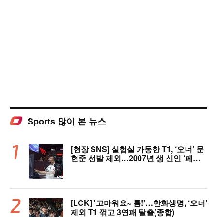
Sports 많이 본 뉴스
[현장 SNS] 실험실 가동한 T1, ‘오너’ 문
현준 선발 제외…2007년 생 신인 ‘페인
터’ 출전
[LCK] '고마워요~ 톰!'…한화생명, ‘오너’
제외 T1 꺾고 3연패 탈출(종합)