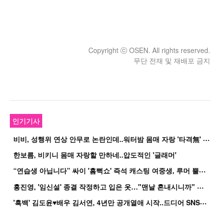
Copyright ⓒ OSEN. All rights reserved.
무단 전재 및 재배포 금지
인기기사
비
비, 성행위 연상 안무로 논란인데..워터밤 몸매 자랑 '타격無' 근황
한보름, 비키니 몸매 자랑할 만하네..압도적인 '글래머'
“
연습생 아닙니다” 싸이 '흠뻑쇼' 즉석 캐스팅 여중생, 루머 뿔났다[Oh!쎈 이...
홍
진영, '임신설' 종결 작정하고 입은 옷…"맨날 혼내시니까" 억울
'
흑백' 김도윤♥배우 김서연, 4년만 공개열애 시작..드디어 SNS에 노출 [핫피...