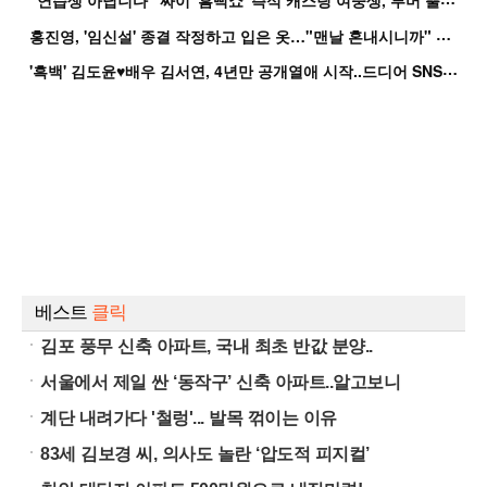
홍
진영, '임신설' 종결 작정하고 입은 옷…"맨날 혼내시니까" 억울
'
흑백' 김도윤♥배우 김서연, 4년만 공개열애 시작..드디어 SNS에 노출 [핫피...