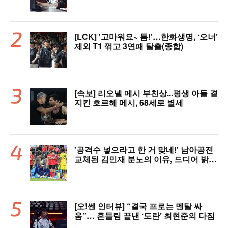
[LCK] '고마워요~ 톰!'…한화생명, ‘오너’
제외 T1 꺾고 3연패 탈출(종합)
[속보] 리오넬 메시 부친상...평생 아들 곁
지킨 호르헤 메시, 68세로 별세
'공격수 넣으라고 한 거 맞네!' 남아공전
교체된 김민재 분노의 이유, 드디어 밝혀
졌다!
[오!쎈 인터뷰] “결국 프로는 멘탈 싸
움”… 흔들림 끝낸 ‘도란’ 최현준의 다짐