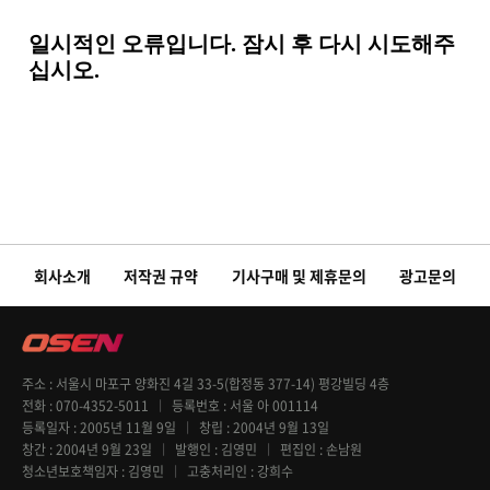
회사소개
저작권 규약
기사구매 및 제휴문의
광고문의
주소
서울시 마포구 양화진 4길 33-5(합정동 377-14) 평강빌딩 4층
전화
070-4352-5011
등록번호
서울 아 001114
등록일자
2005년 11월 9일
창립
2004년 9월 13일
창간
2004년 9월 23일
발행인
김영민
편집인
손남원
청소년보호책임자
김영민
고충처리인
강희수