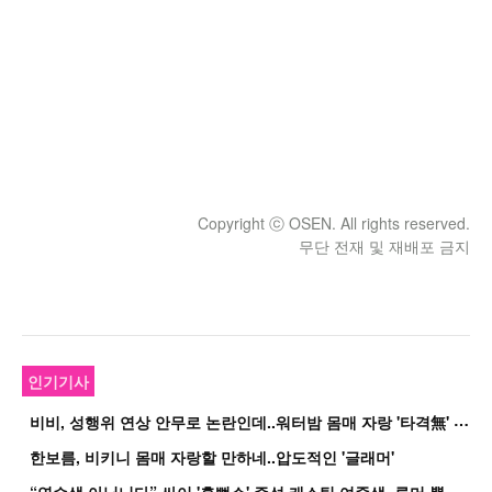
Copyright ⓒ OSEN. All rights reserved.
무단 전재 및 재배포 금지
인기기사
비
비, 성행위 연상 안무로 논란인데..워터밤 몸매 자랑 '타격無' 근황
한보름, 비키니 몸매 자랑할 만하네..압도적인 '글래머'
“
연습생 아닙니다” 싸이 '흠뻑쇼' 즉석 캐스팅 여중생, 루머 뿔났다[Oh!쎈 이...