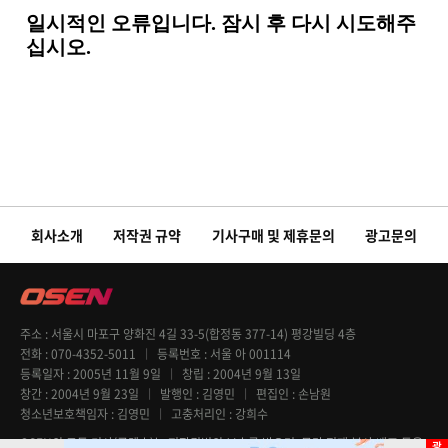
회사소개
저작권 규약
기사구매 및 제휴문의
광고문의
주소
서울시 마포구 양화진 4길 33-5(합정동 377-14) 평강빌딩 4층
전화
070-4352-5011
등록번호
서울 아 001114
등록일자
2005년 11월 9일
창립
2004년 9월 13일
창간
2004년 9월 23일
발행인
김영민
편집인
손남원
청소년보호책임자
김영민
고충처리인
강희수
OSEN의 모든 기사(콘텐츠)는 저작권법의 보호를 받으며, 무단 전재 복사 배포 등을