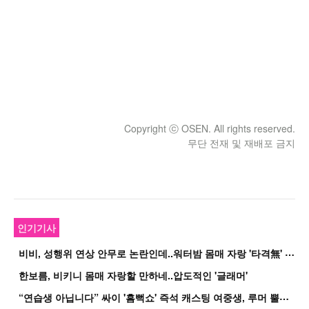
Copyright ⓒ OSEN. All rights reserved.
무단 전재 및 재배포 금지
인기기사
비
비, 성행위 연상 안무로 논란인데..워터밤 몸매 자랑 '타격無' 근황
한보름, 비키니 몸매 자랑할 만하네..압도적인 '글래머'
“
연습생 아닙니다” 싸이 '흠뻑쇼' 즉석 캐스팅 여중생, 루머 뿔났다[Oh!쎈 이...