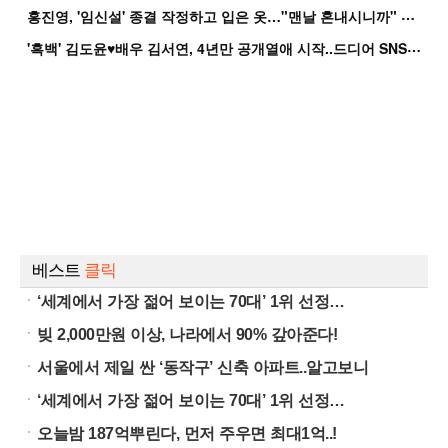
홍
진영, '임신설' 종결 작정하고 입은 옷…"맨날 혼내시니까" 억울
'
흑백' 김도윤♥배우 김서연, 4년만 공개열애 시작..드디어 SNS에 노출 [핫피...