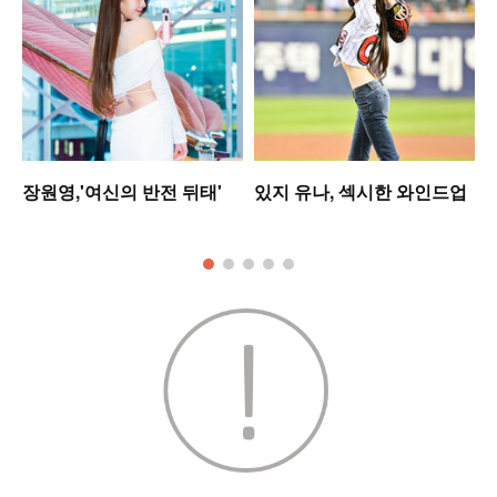
워
장원영,'여신의 반전 뒤태'
있지 유나, 섹시한 와인드업