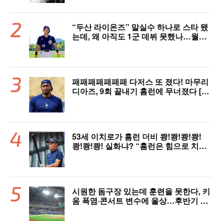
“두산 라이온즈” 말실수 하나로 스타 됐
는데, 왜 아직도 1군 데뷔 못했나…월간
MVP 쾌거→폭염 비밀병기 될까
패패패패패패패 다저스 또 졌다! 마무리
디아즈, 9회 끝내기 홈런에 무너졌다 [L
AD 리뷰]
53세 이치로가 홈런 더비 쾅!쾅!쾅!쾅!
쾅!쾅!쾅! 실화냐? “홈런은 힘으로 치는
게 아니다”
시원한 돔구장 있는데 훈련을 못한다, 키
움 폭염·콘서트 변수에 울상…후반기 상
승세 이어갈 수 있을까