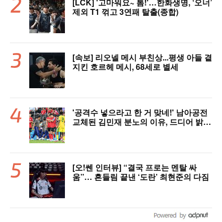
[LCK] '고마워요~ 톰!'…한화생명, ‘오너’
제외 T1 꺾고 3연패 탈출(종합)
[속보] 리오넬 메시 부친상...평생 아들 곁
지킨 호르헤 메시, 68세로 별세
'공격수 넣으라고 한 거 맞네!' 남아공전
교체된 김민재 분노의 이유, 드디어 밝혀
졌다!
[오!쎈 인터뷰] “결국 프로는 멘탈 싸
움”… 흔들림 끝낸 ‘도란’ 최현준의 다짐