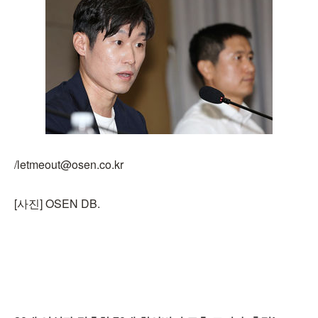
/letmeout@osen.co.kr
[사진] OSEN DB.