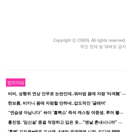
Copyright ⓒ OSEN. All rights reserved.
무단 전재 및 재배포 금지
인기기사
비
비, 성행위 연상 안무로 논란인데..워터밤 몸매 자랑 '타격無' 근황
한보름, 비키니 몸매 자랑할 만하네..압도적인 '글래머'
“
연습생 아닙니다” 싸이 '흠뻑쇼' 즉석 캐스팅 여중생, 루머 뿔났다[Oh!쎈 이...
홍
진영, '임신설' 종결 작정하고 입은 옷…"맨날 혼내시니까" 억울
'
흑백' 김도윤♥배우 김서연, 4년만 공개열애 시작..드디어 SNS에 노출 [핫피...