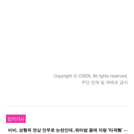
Copyright ⓒ OSEN. All rights reserved.
무단 전재 및 재배포 금지
인기기사
비
비, 성행위 연상 안무로 논란인데..워터밤 몸매 자랑 '타격無' 근황