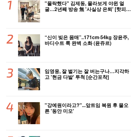
"몰락했다" 김제동, 몰라보게 야윈 얼
굴…2년째 방송 無 '사실상 은퇴' [핫피
플]
“신이 빚은 몸매”..171cm·54kg 장윤주,
바디수트 룩 완벽 소화 (윤쥬르)
임영웅, 잘 벌기는 잘 버는구나…지각하
고 '현금 다발' 투척 [순간포착]
"강예원이라고?"...앞트임 복원 후 물오
른 '동안 미모'