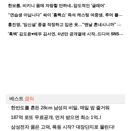
한보름, 비키니 몸매 자랑할 만하네..압도적인 '글래머'
“
연습생 아닙니다” 싸이 '흠뻑쇼' 즉석 캐스팅 여중생, 루머 뿔났다[Oh!쎈 이...
홍
진영, '임신설' 종결 작정하고 입은 옷…"맨날 혼내시니까" 억울
'
흑백' 김도윤♥배우 김서연, 4년만 공개열애 시작..드디어 SNS에 노출 [핫피...