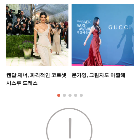
는
켄달 제너, 파격적인 코르셋
문가영, 그림자도 아찔해
시스루 드레스
킹