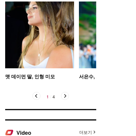
맷 데이먼 딸, 인형 미모
서은수, 사뿐사뿐
1
/
4
Video
더보기