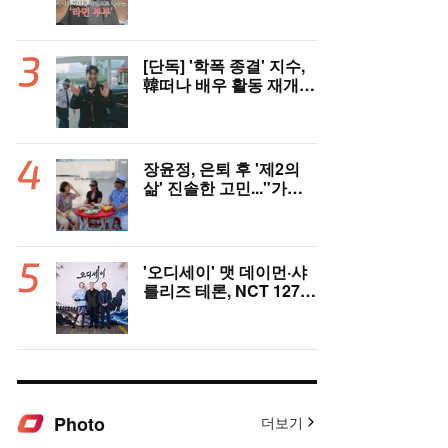
충격 ‘라면부부’(‘이숙캠’)
[단독] '학폭 종결' 지수,
韓떠나 배우 활동 재개
"영어 공부 열심히 했다..
필리핀서 많이 배워"(인
터뷰)
장윤정, 은퇴 후 '제2의
삶' 진솔한 고민..."가수
그만두면 뭘로 살까" ('장
공장장윤정')
'오디세이' 맷 데이먼·샤
를리즈 테론, NCT 127
만났다..특급 인터뷰 기
대
Photo
더보기