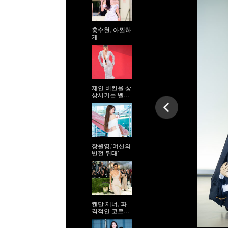
홍수현, 아찔하
게
제인 버킨을 상
상시키는 벨라
하디드
장원영,'여신의
반전 뒤태'
켄달 제너, 파
격적인 코르셋
시스루 드레스