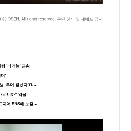
ht ⓒ OSEN. All rights reserved. 무단 전재 및 재배포 금지
랑 '타격無' 근황
머'
“
연습생 아닙니다” 싸이 '흠뻑쇼' 즉석 캐스팅 여중생, 루머 뿔났다[Oh!쎈 이...
혼내시니까" 억울
'
흑백' 김도윤♥배우 김서연, 4년만 공개열애 시작..드디어 SNS에 노출 [핫피...