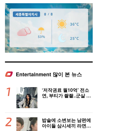
Entertainment 많이 본 뉴스
Mute
‘저작권료 월10억’ 전소
연, 부티가 좔좔..군살 제
로 복근까지!
밥솥에 소변보는 남편에
아이들 삼시세끼 라면…