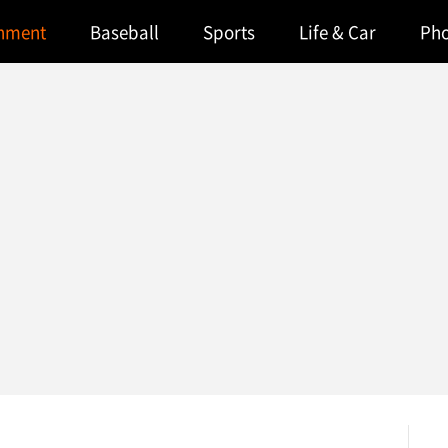
inment
Baseball
Sports
Life & Car
Ph