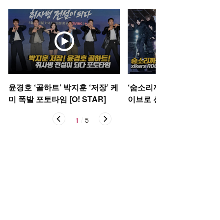
윤경호 ‘골하트’ 박지훈 ‘저장’ 케
‘숨소리까지 들려’ 싸이커스
미 폭발 포토타임 [O! STAR]
이브로 선보이는 신곡 ‘Oka
케이)’ [O! STAR]
1
/
5