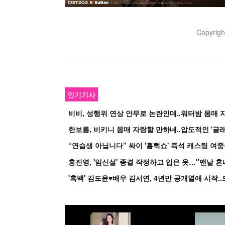
Copyrig
인기기사
비비, 성행위 연상 안무로 논란인데..워터밤 몸매 자
한보름, 비키니 몸매 자랑할 만하네..압도적인 '글래
홍진영, '임신설' 종결 작정하고 입은 옷…"맨날 