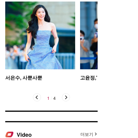
서은수, 사뿐사뿐
고윤정,'탄성을 자아내는 미
1
/
4
Video
더보기