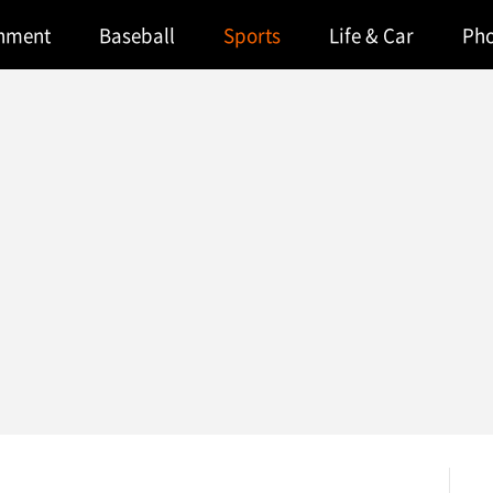
inment
Baseball
Sports
Life & Car
Ph