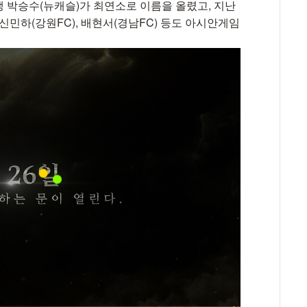
년생 박승수(뉴캐슬)가 최연소로 이름을 올렸고, 지난
 신민하(강원FC), 배현서(경남FC) 등도 아시안게임