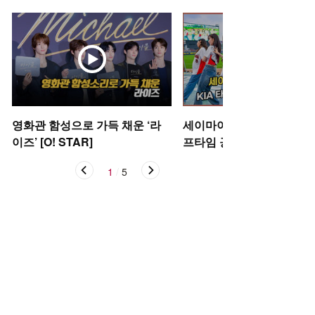
영화관 함성으로 가득 채운 ‘라
세이마이네임,'KIA 타이거
이즈’ [O! STAR]
프타임 공연' [O! SPORTS
1
/
5