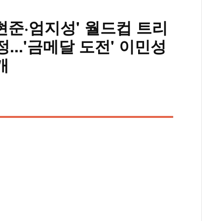
현준·엄지성' 월드컵 트리
...'금메달 도전' 이민성
개