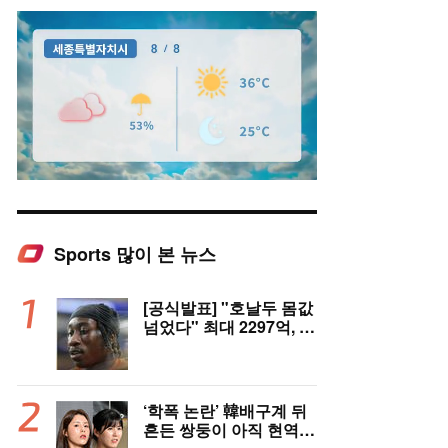
Sports 많이 본 뉴스
Mute
[공식발표] "호날두 몸값
넘었다" 최대 2297억, 초
대형 이적! 레알 마드리
드, 21살 디오망데 품었
다..."구단 역사상 가장
비싼 영입"
‘학폭 논란’ 韓배구계 뒤
흔든 쌍둥이 아직 현역이