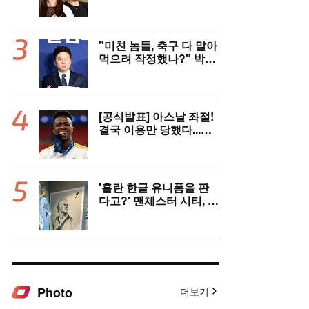
다! 나란히 아제르바이잔
행→5년 만에 한솥밥 확
정
"미친 놈들, 축구 다 말아
먹으려 작정했나?" 박문
성 충격받았다...협회 '심
판 성접대' 논란에 분노
"국제적 망신, 국제 문제
될 수도"
[공식발표] 아스날 좌절!
결국 이용만 당했다...비
니시우스, '연봉 394
억'에 레알 마드리드 극
적 잔류 "2032년까지 재
계약 서명"
'홀란 한글 유니폼을 판
다고?' 맨체스터 시티, 팝
업스토어 9일까지 성수
동에서 연다
Photo
더보기