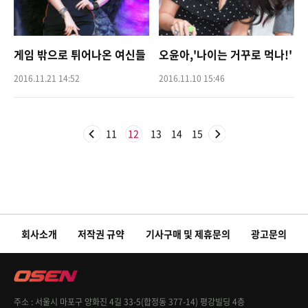
게임 밖으로 튀어나온 여신들
오윤아,'나이는 거꾸로 먹나!'
2016.11.21 14:52
2016.11.10 15:46
11
12
13
14
15
회사소개
저작권 규약
기사구매 및 제휴문의
광고문의
주소
서울시 마포구 양화진 4길 33-5(합정동 377-14) 평강빌딩 4층