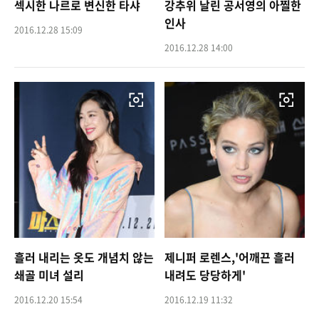
섹시한 나르로 변신한 타샤
강추위 날린 공서영의 아찔한
인사
2016.12.28 15:09
2016.12.28 14:00
흘러 내리는 옷도 개념치 않는
제니퍼 로렌스,'어깨끈 흘러
쇄골 미녀 설리
내려도 당당하게'
2016.12.20 15:54
2016.12.19 11:32