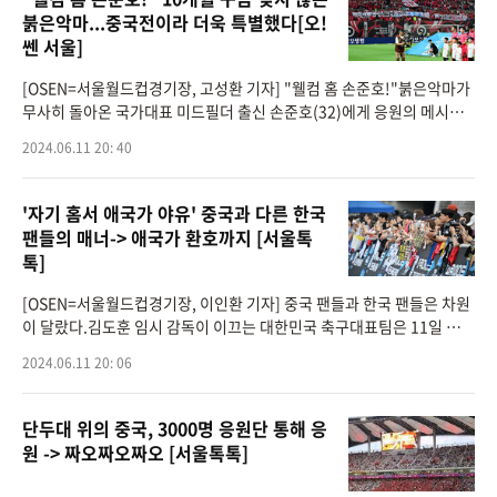
붉은악마...중국전이라 더욱 특별했다[오!
쎈 서울]
[OSEN=서울월드컵경기장, 고성환 기자] "웰컴 홈 손준호!"붉은악마가
무사히 돌아온 국가대표 미드필더 출신 손준호(32)에게 응원의 메시지
를 보냈다.김도훈 임시 감독이 이끄는 대한민국 축구대표팀은 11일 오후
2024.06.11 20: 40
8시 서울
'자기 홈서 애국가 야유' 중국과 다른 한국
팬들의 매너-> 애국가 환호까지 [서울톡
톡]
[OSEN=서울월드컵경기장, 이인환 기자] 중국 팬들과 한국 팬들은 차원
이 달랐다.김도훈 임시 감독이 이끄는 대한민국 축구대표팀은 11일 오후
8시 서울월드컵경기장에서 열리는 2026 국제축구연맹(FIFA) 북중미
2024.06.11 20: 06
월드컵 아시아 2차 예
단두대 위의 중국, 3000명 응원단 통해 응
원 -> 짜오짜오짜오 [서울톡톡]