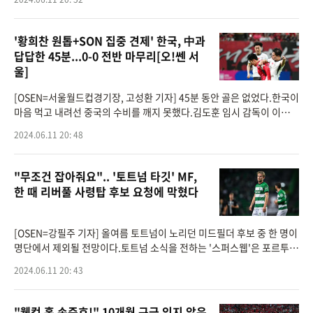
2차 예선 C조 6차
'황희찬 원톱+SON 집중 견제' 한국, 中과
답답한 45분...0-0 전반 마무리[오!쎈 서
울]
[OSEN=서울월드컵경기장, 고성환 기자] 45분 동안 골은 없었다.한국이
마음 먹고 내려선 중국의 수비를 깨지 못했다.김도훈 임시 감독이 이끄는
대한민국 축구대표팀은 11일 오후 8시 서울월드컵경기장에서 열린 202
2024.06.11 20: 48
6 국제축구연맹
"무조건 잡아줘요".. '토트넘 타깃' MF,
한 때 리버풀 사령탑 후보 요청에 막혔다
[OSEN=강필주 기자] 올여름 토트넘이 노리던 미드필더 후보 중 한 명이
명단에서 제외될 전망이다.토트넘 소식을 전하는 '스퍼스웹'은 포르투갈
'코레이우 다 마냐'를 인용, 덴마크 국가대표 모르텐 히울만(25, 스포르
2024.06.11 20: 43
팅 CP)이 올여
"웰컴 홈 손준호!" 10개월 구금 잊지 않은