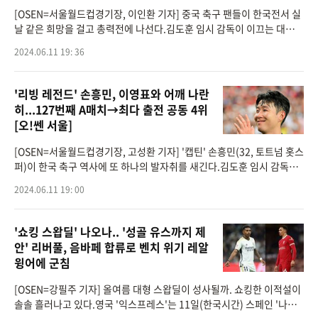
[OSEN=서울월드컵경기장, 이인환 기자] 중국 축구 팬들이 한국전서 실
날 같은 희망을 걸고 총력전에 나선다.김도훈 임시 감독이 이끄는 대한민
국 축구대표팀은 11일 오후 8시 서울월드컵경기장에서 열리는 2026 국
2024.06.11 19: 36
제축구연맹(FIFA)
'리빙 레전드' 손흥민, 이영표와 어깨 나란
히...127번째 A매치→최다 출전 공동 4위
[오!쎈 서울]
[OSEN=서울월드컵경기장, 고성환 기자] '캡틴' 손흥민(32, 토트넘 홋스
퍼)이 한국 축구 역사에 또 하나의 발자취를 새긴다.김도훈 임시 감독이
이끄는 대한민국 축구대표팀은 11일 오후 8시 서울월드컵경기장에서
2024.06.11 19: 00
열리는 2026 국제축
'쇼킹 스왑딜' 나오나.. '성골 유스까지 제
안' 리버풀, 음바페 합류로 벤치 위기 레알
윙어에 군침
[OSEN=강필주 기자] 올여름 대형 스왑딜이 성사될까. 쇼킹한 이적설이
솔솔 흘러나고 있다.영국 '익스프레스'는 11일(한국시간) 스페인 '나시