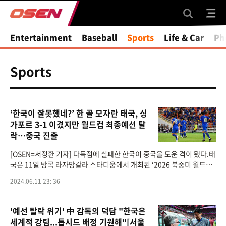
Entertainment
Baseball
Sports
Life & Car
Ph
Sports
‘한국이 잘못했네?’ 한 골 모자란 태국, 싱
가포르 3-1 이겼지만 월드컵 최종예선 탈
락…중국 진출
[OSEN=서정환 기자] 다득점에 실패한 한국이 중국을 도운 격이 됐다.태
국은 11일 방콕 라자망갈라 스타디움에서 개최된 ‘2026 북중미 월드컵
아시아지역 2차 예선 C조 6차전’에서 싱가포르를 3-1로 이겼다. 태국은
2024.06.11 23: 36
앞서 한국
'예선 탈락 위기' 中 감독의 덕담 "한국은
세계적 강팀...톱시드 배정 기원해"[서울