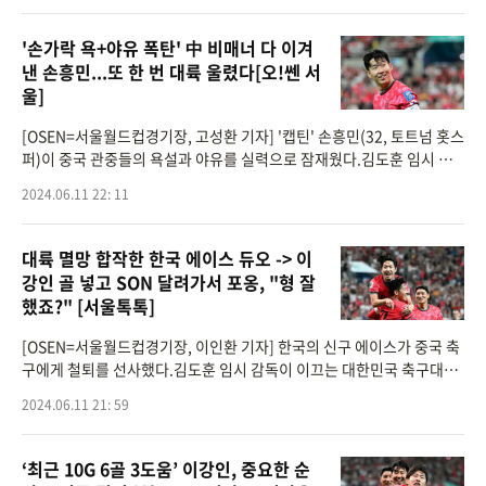
'손가락 욕+야유 폭탄' 中 비매너 다 이겨
낸 손흥민...또 한 번 대륙 울렸다[오!쎈 서
울]
[OSEN=서울월드컵경기장, 고성환 기자] '캡틴' 손흥민(32, 토트넘 홋스
퍼)이 중국 관중들의 욕설과 야유를 실력으로 잠재웠다.김도훈 임시 감
독이 이끄는 대한민국 축구대표팀은 11일 오후 8시 서울월드컵경기장
2024.06.11 22: 11
에서 열린 2026 국제
대륙 멸망 합작한 한국 에이스 듀오 -> 이
강인 골 넣고 SON 달려가서 포옹, "형 잘
했죠?" [서울톡톡]
[OSEN=서울월드컵경기장, 이인환 기자] 한국의 신구 에이스가 중국 축
구에게 철퇴를 선사했다.김도훈 임시 감독이 이끄는 대한민국 축구대표
팀은 11일 오후 8시 서울월드컵경기장에서 열린 2026 국제축구연맹(FI
2024.06.11 21: 59
FA) 북중미 월드컵
‘최근 10G 6골 3도움’ 이강인, 중요한 순