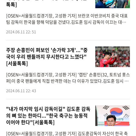
톡톡]
[OSEN=서울월드컵경기장, 고성환 기자] 브란코 이반코비치 중국 대표
팀 감독이 한국을 향해 덕담을 건넸다.김도훈 임시 감독이 이끄는 대한민
국 축구대표팀은 11일 오후 8시 서울월드컵경기장에서 열린 2026 국제
2024.06.11 22: 51
축구연맹(FIFA) 북
주장 손흥민이 펴보인 '손가락 3개'..."중
국이 우리 팬들까지 무시한다고 느꼈다"
[서울톡톡]
[OSEN=서울월드컵경기장, 고성환 기자] '캡틴' 손흥민(32, 토트넘 홋스
퍼)이 중국 팬들에게 직접 반격한 데는 다 이유가 있었다.김도훈 임시 감
독이 이끄는 대한민국 축구대표팀은 11일 오후 8시 서울월드컵경기장
2024.06.11 22: 43
에서 열린 2026 국
"내가 마지막 임시 감독이길" 김도훈 감독
의 뼈 있는 한마디..."한국 축구는 능동적
이어야 한다"[서울톡톡]
[OSEN=서울월드컵경기장, 고성환 기자] 김도훈감독이 자신이 한국 축