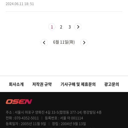
오날'을 인용, 다음 시즌 맨체스터 시티(맨시티)를 잡기 위해 리버풀과
2024.06.11 18: 51
아스날이 발빠르
1
2
3
6월 11일(화)
회사소개
저작권 규약
기사구매 및 제휴문의
광고문의
주소
서울시 마포구 양화진 4길 33-5(합정동 377-14) 평강빌딩 4층
전화
070-4352-5011
등록번호
서울 아 001114
등록일자
2005년 11월 9일
창립
2004년 9월 13일