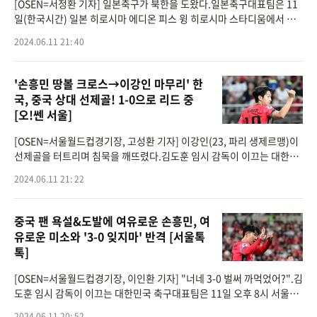
[OSEN=서정환 기자] 일본축구가 북한을 도왔다.일본축구대표팀은 11
일(한국시간) 일본 히로시마 에디온 피스 윙 히로시마 스타디움에서 개
최된 ‘2026 북중미월드컵 아시아지역 2차 예선 B조 6차전’에서 시리아
2024.06.11 21: 40
를 5-0으로 대
'손흥민 땅볼 크로스→이강인 마무리' 한
국, 중국 상대 선제골! 1-0으로 리드 중
[오!쎈 서울]
[OSEN=서울월드컵경기장, 고성환 기자] 이강인(23, 파리 생제르맹)이
선제골을 터트리며 침묵을 깨뜨렸다.김도훈 임시 감독이 이끄는 대한민
국 축구대표팀은 11일 오후 8시 서울월드컵경기장에서 열린 2026 국제
2024.06.11 21: 22
축구연맹(FIFA) 북중
중국 팬 욕설&도발에 여유로운 손흥민, 여
유로운 미소와 '3-0 잊지마' 반격 [서울톡
톡]
[OSEN=서울월드컵경기장, 이인환 기자] "너네 3-0 벌써 까먹었어?".김
도훈 임시 감독이 이끄는 대한민국 축구대표팀은 11일 오후 8시 서울월
드컵경기장에서 열린 2026 국제축구연맹(FIFA) 북중미 월드컵 아시아
2024.06.11 20: 52