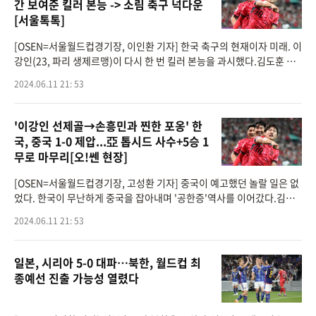
간 보여준 킬러 본능 -> 소림 축구 넉다운
[서울톡톡]
[OSEN=서울월드컵경기장, 이인환 기자] 한국 축구의 현재이자 미래. 이
강인(23, 파리 생제르맹)이 다시 한 번 킬러 본능을 과시했다.김도훈 임
시 감독이 이끄는 대한민국 축구대표팀은 11일 오후 8시 서울월드컵경
2024.06.11 21: 53
기장에서 열린 2026
'이강인 선제골→손흥민과 찐한 포옹' 한
국, 중국 1-0 제압...亞 톱시드 사수+5승 1
무로 마무리[오!쎈 현장]
[OSEN=서울월드컵경기장, 고성환 기자] 중국이 예고했던 놀랄 일은 없
었다. 한국이 무난하게 중국을 잡아내며 '공한증'역사를 이어갔다.김도
훈 임시 감독이 이끄는 대한민국 축구대표팀은 11일 오후 8시 서울월드
2024.06.11 21: 53
컵경기장에서 열
일본, 시리아 5-0 대파…북한, 월드컵 최
종예선 진출 가능성 열렸다