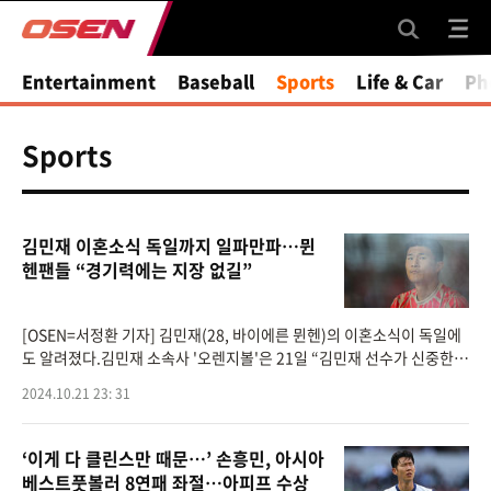
Entertainment
Baseball
Sports
Life & Car
Ph
Sports
김민재 이혼소식 독일까지 일파만파…뮌
헨팬들 “경기력에는 지장 없길”
[OSEN=서정환 기자] 김민재(28, 바이에른 뮌헨)의 이혼소식이 독일에
도 알려졌다.김민재 소속사 '오렌지볼'은 21일 “김민재 선수가 신중한
논의 끝에 그간의 결혼 생활을 마무리 하기로 하고, 원만한 합의를 거쳐
2024.10.21 23: 31
협의 이혼 절
‘이게 다 클린스만 때문…’ 손흥민, 아시아
베스트풋볼러 8연패 좌절…아피프 수상