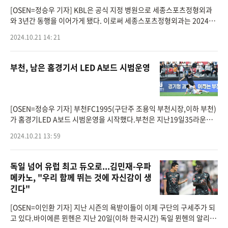
[OSEN=정승우 기자] KBL은 공식 지정 병원으로 세종스포츠정형외과
와 3년간 동행을 이어가게 됐다. 이로써 세종스포츠정형외과는 2024-2
025 시즌부터 2026-2027 시즌까지 세 시즌 동안 KBL의 공식 지정 병
2024.10.21 14: 21
원을 맡게 됐다.세종스포츠정형
부천, 남은 홈경기서 LED A보드 시범운영
[OSEN=정승우 기자] 부천FC1995(구단주 조용익 부천시장,이하 부천)
가 홈경기LED A보드 시범운영을 시작했다.부천은 지난19일35라운드
수원삼성전에서LED A보드를 첫 선보였다. 이는 내년2025시즌 홈경기
2024.10.21 13: 59
LED A보드의 정식운영을 위한 시
독일 넘어 유럽 최고 듀오로...김민재-우파
메카노, "우리 함께 뛰는 것에 자신감이 생
긴다"
[OSEN=이인환 기자] 지난 시즌의 욕받이들이 이제 구단의 구세주가 되
고 있다.바이에른 뮌헨은 지난 20일(이하 한국시간) 독일 뮌헨의 알리안