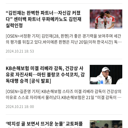
“김민재는 완벽한 파트너…자신감 커졌
다” 센터백 파트너 우파메카노도 김민재
실력인정
[OSEN=서정환 기자] 김민재(28, 뮌헨)가 좋은 경기력을 보여주며 세간
의 평가를 뒤집고 있다.바이에른 뮌헨은 지난 20일(이하 한국시간) 독일
뮌헨의 알리안츠 아레나에서 열린 슈투트가르트와의 2024-2025 분데
2024.10.21 18: 53
스리가 7라운드 홈 경
KB손해보험 미겔 리베라 감독, 건강상 사
유로 자진사퇴…마틴 블랑코 수석코치, 감
독대행 승격 [공식 발표]
[OSEN=길준영 기자] KB손해보험 스타즈 미겔 리베라 감독이 건강상의
이유로 스스로 자리에서 물러났다.KB손해보험은 21일 “미겔 감독이 건
강상의 사유로 사의를 표명했으며, 구단은 감독의 뜻을 존중해 이를 수용
2024.10.21 18: 00
하기로 했다&
‘박지성 골 보면서 뜨거운 눈물’ 교토퍼플