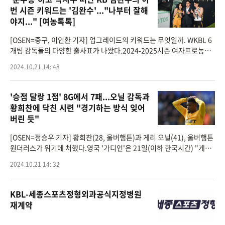
번 시즌 키워드는 '김완수'..."나부터 잘해
야지..." [여농톡톡]
[OSEN=중구, 이인환 기자] 업그레이드의 키워드는 무엇일까. WKBL 6
개팀 감독들의 다양한 출사표가 나왔다.2024-2025시즌 여자프로농구
(WKBL) 정규리그가 오는 27일부터 내년 2월 22일까지 5개월간의 대장
2024.10.21 14: 48
정에 들어간다. 21일 울 중구 더
'승점 달랑 1점' 8G에서 7패...오닐 감독과
황희찬에 닥친 시련 "경기하는 방식 잊어
버린 듯"
[OSEN=정승우 기자] 황희찬(28, 울버햄튼)과 게리 오닐(41), 울버햄튼
원더러스가 위기에 처했다.영국 '가디언'은 21일(이하 한국시간) "게리
오닐 감독과 울버햄튼 원더러스는 이제 변명거리도 다 떨어져간다"라며
2024.10.21 14: 32
울버햄튼
KBL-세종스포츠정형외과공식지정병원
재계약