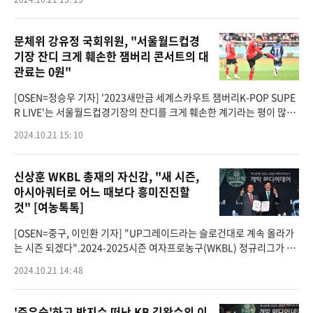
체결했다.이번
문체위 강유정 국회위원, "서울월드컵경
기장 잔디 크게 훼손한 잼버리 콘서트의 대
관료는 0원"
[OSEN=정승우 기자] '2023새만금 세계스카우트 잼버리K-POP SUPE
R LIVE'는 서울월드컵경기장의 잔디를 크게 훼손한 계기라는 평이 많다.
그런데 '2023새만금 세계스카우트 잼버리K-POP SUPER LIVE'의 대관
2024.10.21 15: 10
료는 '무료'였다는 사실이 확인됐다.
신상훈 WKBL 총재의 자신감, "새 시즌,
아시아쿼터로 어느 때보다 흥미진진할
것" [여농톡톡]
[OSEN=중구, 이인환 기자] "UP그레이드라는 슬로건대로 계속 올라가
는 시즌 되겠다".2024-2025시즌 여자프로농구(WKBL) 정규리그가 오
는 27일부터 내년 2월 22일까지 5개월간의 대장정에 들어간다. 21일 울
2024.10.21 14: 48
중구 더 플라자 호텔 서
'준우승'하고 박지수 떠난 KB 김완수의 이