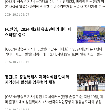
[OSEN=정승우 기자] 국가대표 수비수 김민재(28, 바이에른 뮌헨)가 이
혼 사실을 알렸다.바이에른 뮌헨 수비수김민재의 소속사 '오렌지볼'은 2
1일 보도자료를 통해"김민재 선수가 신중한 논의 끝에 그간의 결혼 생활
2024.10.21 15: 27
을 마무리하
FC안양, ‘2024 제2회 유소년아카데미 페
스티벌’ 성료
[OSEN=정승우 기자] FC안양(구단주 최대호)이‘2024제2회 유소년아
카데미 페스티벌’을 성황리에 마쳤다.지난19일(토)에 열린 페스티벌은
아카데미 회원들의 동기부여와 화합을 위해 마련된 장으로2016년을 시
2024.10.21 15: 19
작으로 매년1회
창원LG, 창원특례시∙지역외식업 단체와
지역경제 활성화 업무협약 체결
[OSEN=정승우 기자] 창원 LG 세이커스(단장 손종오)는 지난 19일, 개
막 홈경기에서 창원특례시, (사)한국외식업중앙회 경상남도지회 창원시
의창구 ∙ 성산구 지부와 지역 경제 활성화를 위한 상호 협력 업무 협약을
2024.10.21 15: 13