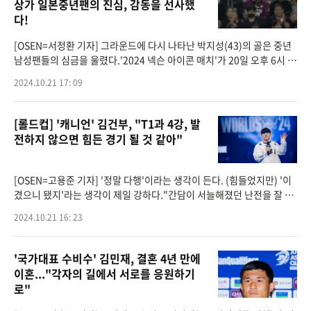
상가 일본중년팬의 진심, 감동을 선사했
다!
[OSEN=서정환 기자] 그라운드에 다시 나타난 박지성(43)의 골은 중년
남성팬들의 심금을 울렸다.'2024 넥슨 아이콘 매치'가 20일 오후 6시 서
울월드컵경기장에서 개최됐다. '실드 유나이티드(수비수팀)'가'FC 스피
2024.10.21 17: 09
어(공격수팀)'를 상대
[롤드컵] '캐니언' 김건부, "T1과 4강, 발
전하지 않으면 힘든 경기 될 것 같아"
[OSEN=고용준 기자] '정말 다행'이라는 생각이 든다. (힘들었지만) '이
겼으니 됐지'라는 생각이 제일 강하다."간담이 서늘해졌던 난전을 잘 넘
기는 그는 그야말로 십년감수한 표정이었다. '캐니언' 김건부는 난항을
2024.10.21 16: 23
겪었던 플라
'국가대표 수비수' 김민재, 결혼 4년 만에
이혼..."각자의 길에서 서로를 응원하기
로"