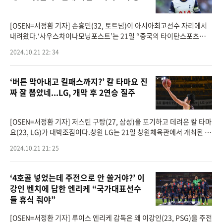
[OSEN=서정환 기자] 손흥민(32, 토트넘)이 아시아최고선수 자리에서
내려왔다.‘사우스차이나모닝포스트’는 21일 “중국의 타이탄스포츠가
시상하는 아시아최고풋볼러 시상식에서 카타르의 아크람 아피프가 손흥
2024.10.21 22: 34
민과
‘버튼 막아내고 킬패스까지?’ 칼 타마요 진
짜 잘 뽑았네...LG, 개막 후 2연승 질주
[OSEN=서정환 기자] 저스틴 구탕(27, 삼성)을 포기하고 데려온 칼 타마
요(23, LG)가 대박조짐이다.창원 LG는 21일 창원체육관에서 개최된 ‘2
024-25 KCC 프로농구 1라운드’에서 부산 KCC를 89-84로 눌렀다. 개
2024.10.21 21: 25
막 후 2연승을 달린 LG는
‘4호골 넣었는데 주전으로 안 쓸거야?’ 이
강인 벤치에 답한 엔리케 “국가대표선수
들 휴식 줘야”
[OSEN=서정환 기자] 루이스 엔리케 감독은 왜 이강인(23, PSG)을 주전