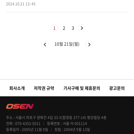
츠 아레나에서 열린 슈투트가르트와의 2024-2025 분데스리가 7라운드
2024.10.21 13: 45
홈 경기에서 후반에
1
2
3
10월 21일(월)
회사소개
저작권 규약
기사구매 및 제휴문의
광고문의
주소
서울시 마포구 양화진 4길 33-5(합정동 377-14) 평강빌딩 4층
전화
070-4352-5011
등록번호
서울 아 001114
등록일자
2005년 11월 9일
창립
2004년 9월 13일