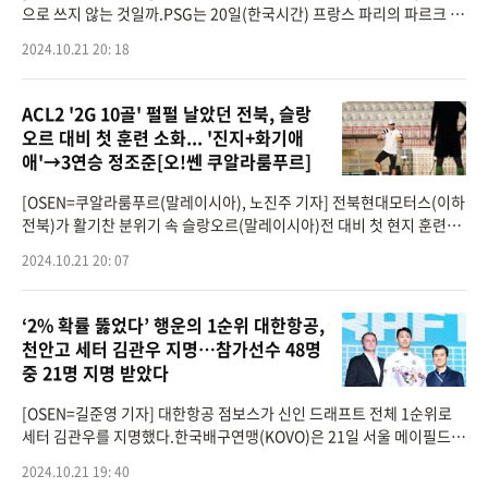
으로 쓰지 않는 것일까.PSG는 20일(한국시간) 프랑스 파리의 파르크 데
프랭스에서 열린 2024-2025 프랑스 리그1 8라운드 스트라스부르와 홈
2024.10.21 20: 18
경기에서 이강인을 리그 4
ACL2 '2G 10골' 펄펄 날았던 전북, 슬랑
오르 대비 첫 훈련 소화... '진지+화기애
애'→3연승 정조준[오!쎈 쿠알라룸푸르]
[OSEN=쿠알라룸푸르(말레이시아), 노진주 기자] 전북현대모터스(이하
전북)가 활기찬 분위기 속 슬랑오르(말레이시아)전 대비 첫 현지 훈련을
마쳤다.전북은 21일(한국시간) 오후 5시 30분부터 약 2시간 동안말레이
2024.10.21 20: 07
시아 쿠알라룸푸
‘2% 확률 뚫었다’ 행운의 1순위 대한항공,
천안고 세터 김관우 지명…참가선수 48명
중 21명 지명 받았다
[OSEN=길준영 기자] 대한항공 점보스가 신인 드래프트 전체 1순위로
세터 김관우를 지명했다.한국배구연맹(KOVO)은 21일 서울 메이필드
호텔에서 ‘2024-2025 KOVO 남자 신인선수 드래프트’를 개최했다.드
2024.10.21 19: 40
래프트에 앞서 진행된