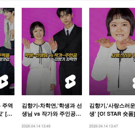
 주역
김향기-차학연,’학생과 선
김향기,’사랑스러운
 [O!
생님 vs 작가와 주인공’
생’ [O! STAR 숏폼
[O! STAR 숏폼]
2026.04.14 13:46
2026.04.14 13:47