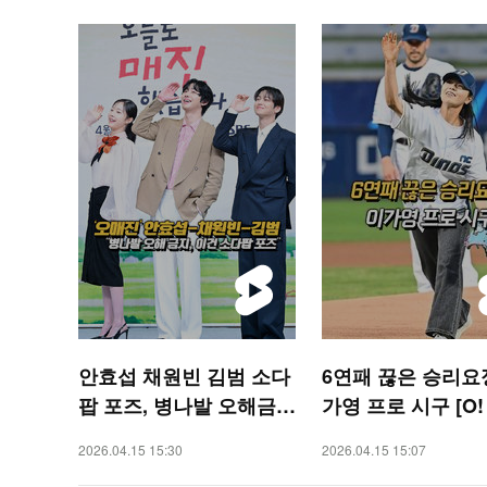
안효섭 채원빈 김범 소다
6연패 끊은 승리요
팝 포즈, 병나발 오해금지
가영 프로 시구 [O!
요! [O! STAR 숏폼]
RTS 숏폼]
2026.04.15 15:30
2026.04.15 15:07