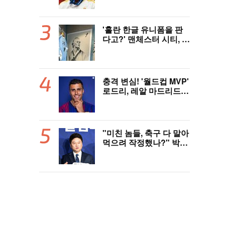
억'에 레알 마드리드 극
적 잔류 "2032년까지 재
계약 서명"
'홀란 한글 유니폼을 판
다고?' 맨체스터 시티, 팝
업스토어 9일까지 성수
동에서 연다
충격 변심! '월드컵 MVP'
로드리, 레알 마드리드
거절→바르셀로나 'YES'
외쳤다..."이적료 981억
제안 예정" 맨시티 허락
만 남았다
"미친 놈들, 축구 다 말아
먹으려 작정했나?" 박문
성 충격받았다...협회 '심
판 성접대' 논란에 분노
"국제적 망신, 국제 문제
될 수도"