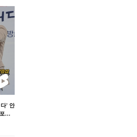
다’ 안
 포르
 STAR