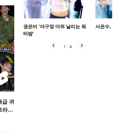
권은비 '야구장 더위 날리는 워
서은수, 사뿐사뿐
터밤'
1
/
4
대급 귀
프라이