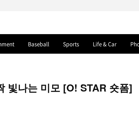
inment
Baseball
Sports
Life & Car
Ph
빛나는 미모 [O! STAR 숏폼]