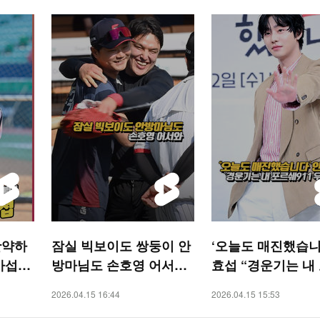
활약하
잠실 빅보이도 쌍둥이 안
‘오늘도 매진했습니
아섭
방마님도 손호영 어서와
효섭 “경운기는 내
[O! SPORTS 숏폼]
쉐911·우라칸” [O!
2026.04.15 16:44
2026.04.15 15:53
숏폼]