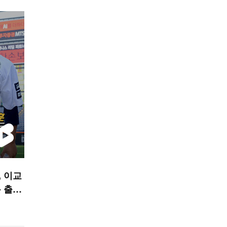
 이교
 출발