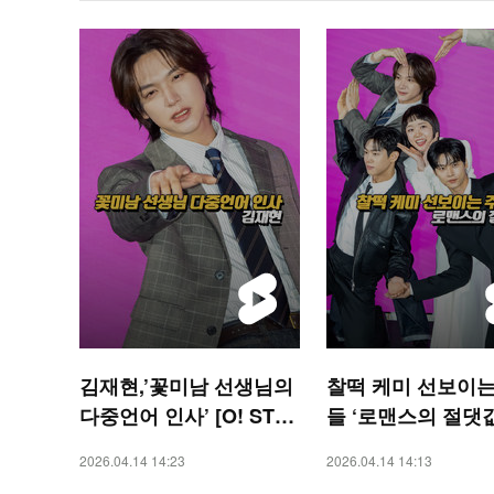
김재현,’꽃미남 선생님의
찰떡 케미 선보이는
다중언어 인사’ [O! STA
들 ‘로맨스의 절댓값’
R 숏폼]
STAR 숏폼]
2026.04.14 14:23
2026.04.14 14:13