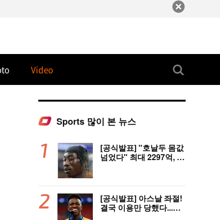
oto
Video
Sports 많이 본 뉴스
[공식발표] "호날두 몸값
넘었다" 최대 2297억, 초
대형 이적! 레알 마드리
드, 21살 디오망데 품었
다..."구단 역사상 가장
비싼 영입"
[공식발표] 아스날 좌절!
결국 이용만 당했다...비
니시우스, '연봉 394