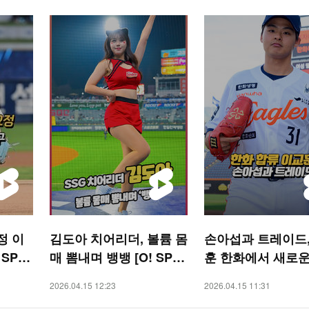
정 이
김도아 치어리더, 볼륨 몸
손아섭과 트레이드,
 SPO
매 뽐내며 뱅뱅 [O! SPO
훈 한화에서 새로운
RTS 숏폼]
[O! SPORTS 숏폼]
2026.04.15 12:23
2026.04.15 11:31