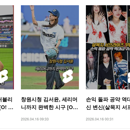
러블리
창원시청 김서윤, 세리머
손익 돌파 공약 역
O! S
니까지 완벽한 시구 [O!
신 변신(살목지 서
SPORTS 숏폼]
즈 무대인사) [O! STAR
2026.04.16 09:33
2026.04.16 00:31
숏폼]