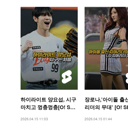
하이라이트 양요섭, 시구
장로나,’아이돌 출
마치고 껑충껑충[O! SPO
리더의 무대’ [O! S
RTS 숏폼]
S 숏폼]
2026.04.15 11:03
2026.04.15 01:44