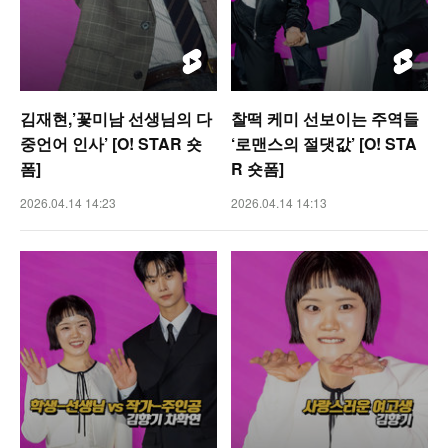
김재현,’꽃미남 선생님의 다
찰떡 케미 선보이는 주역들
중언어 인사’ [O! STAR 숏
‘로맨스의 절댓값’ [O! STA
폼]
R 숏폼]
2026.04.14 14:23
2026.04.14 14:13