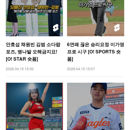
안효섭 채원빈 김범 소다팝
6연패 끊은 승리요정 이가영
포즈, 병나발 오해금지요!
프로 시구 [O! SPORTS 숏
[O! STAR 숏폼]
폼]
2026.04.15 15:30
2026.04.15 15:07