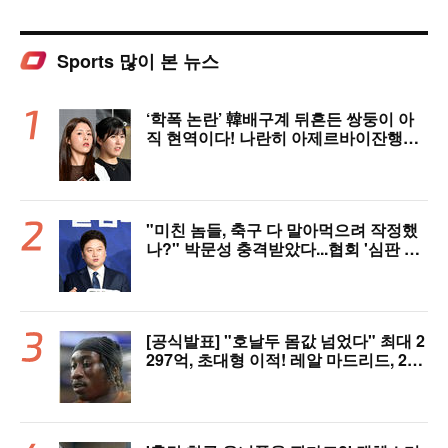
Sports 많이 본 뉴스
‘학폭 논란’ 韓배구계 뒤흔든 쌍둥이 아
직 현역이다! 나란히 아제르바이잔행→5
년 만에 한솥밥 확정
"미친 놈들, 축구 다 말아먹으려 작정했
나?" 박문성 충격받았다...협회 '심판 성
접대' 논란에 분노 "국제적 망신, 국제 문
제 될 수도"
[공식발표] "호날두 몸값 넘었다" 최대 2
297억, 초대형 이적! 레알 마드리드, 21
살 디오망데 품었다..."구단 역사상 가장
비싼 영입"