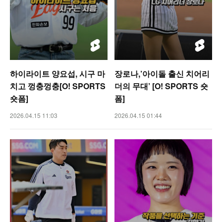
하이라이트 양요섭, 시구 마
장로나,’아이돌 출신 치어리
치고 껑충껑충[O! SPORTS
더의 무대’ [O! SPORTS 숏
숏폼]
폼]
2026.04.15 11:03
2026.04.15 01:44