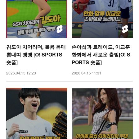
김도아 치어리더, 볼륨 몸매
손아섭과 트레이드, 이교훈
뽐내며 뱅뱅 [O! SPORTS
한화에서 새로운 출발[O! S
숏폼]
PORTS 숏폼]
2026.04.15 12:23
2026.04.15 11:31