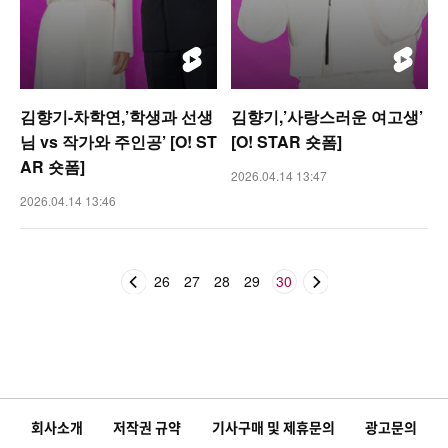
김향기-차학연,’학생과 선생
김향기,’사랑스러운 여고생’
님 vs 작가와 주인공’ [O! ST
[O! STAR 숏폼]
AR 숏폼]
2026.04.14 13:47
2026.04.14 13:46
26
27
28
29
30
회사소개
저작권 규약
기사구매 및 제휴문의
광고문의