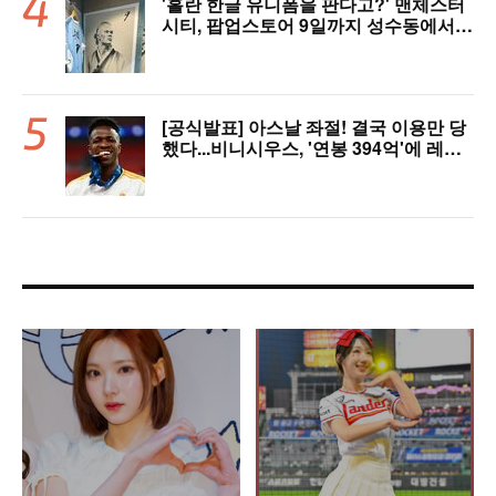
'홀란 한글 유니폼을 판다고?' 맨체스터
시티, 팝업스토어 9일까지 성수동에서
연다
[공식발표] 아스날 좌절! 결국 이용만 당
했다...비니시우스, '연봉 394억'에 레알
마드리드 극적 잔류 "2032년까지 재계
약 서명"