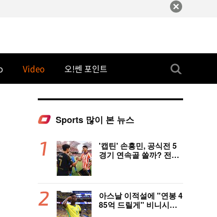
o
Video
오!쎈 포인트
Sports 많이 본 뉴스
'캡틴' 손흥민, 공식전 5
경기 연속골 쏠까? 전반
은 잠잠...'부앙가 선제골'
LAFC, 과달라하라와 1-
1 전반 종료
아스날 이적설에 "연봉 4
85억 드릴게" 비니시우
스, 레알 개선안 받았다...