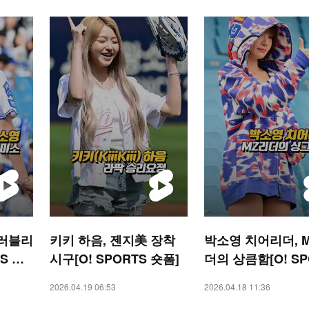
 러블리
키키 하음, 젠지美 장착
박소영 치어리더, M
S 숏
시구[O! SPORTS 숏폼]
더의 상큼함[O! SP
숏폼]
2026.04.19 06:53
2026.04.18 11:36