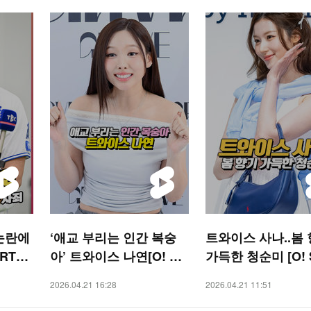
논란에
‘애교 부리는 인간 복숭
트와이스 사나..봄
RTS
아’ 트와이스 나연[O! ST
가득한 청순미 [O! 
AR 숏폼]
숏폼]
2026.04.21 16:28
2026.04.21 11:51