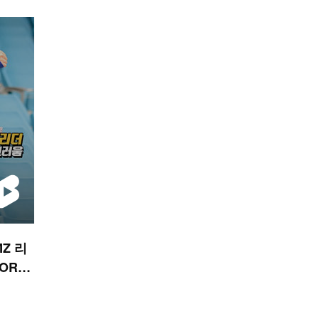
Z 리
ORTS