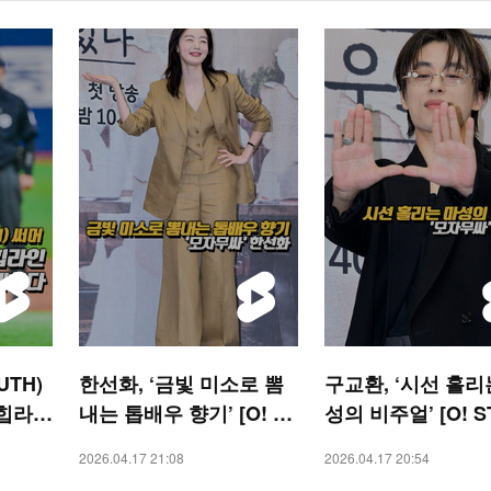
UTH)
한선화, ‘금빛 미소로 뽐
구교환, ‘시선 홀리
 힙라
내는 톱배우 향기’ [O! ST
성의 비주얼’ [O! S
하다
AR 숏폼]
숏폼]
2026.04.17 21:08
2026.04.17 20:54