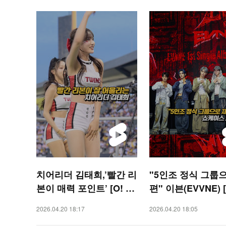
치어리더 김태희,’빨간 리
"5인조 정식 그룹
본이 매력 포인트’ [O! S
편" 이븐(EVVNE) [
PORTS 숏폼]
AR 숏폼]
2026.04.20 18:17
2026.04.20 18:05