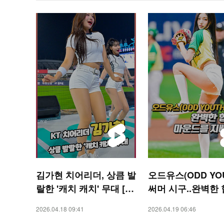
김가현 치어리더, 상큼 발
오드유스(ODD YO
랄한 '캐치 캐치' 무대 [O!
써머 시구..완벽한
SPORTS 숏폼]
인, 마운드를 지배
2026.04.18 09:41
2026.04.19 06:46
[O! SPORTS 숏폼]