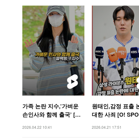
가족 논란 지수,’가벼운
원태인,감정 표출 
손인사와 함께 출국’ [O!
대한 사죄 [O! SPO
STAR 숏폼]
숏폼]
2026.04.22 10:41
2026.04.21 17:51