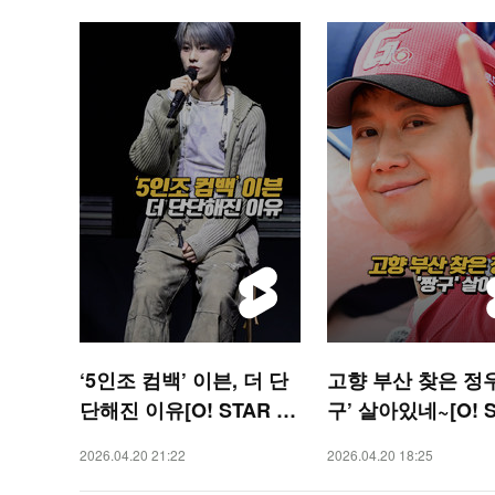
‘5인조 컴백’ 이븐, 더 단
고향 부산 찾은 정우
단해진 이유[O! STAR 숏
구’ 살아있네~[O! 
폼]
TS 숏폼]
2026.04.20 21:22
2026.04.20 18:25