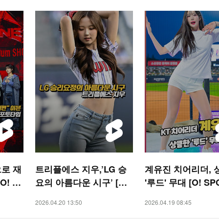
으로 재
트리플에스 지우,’LG 승
계유진 치어리더, 
O! ST
요의 아름다운 시구’ [O!
'루드' 무대 [O! SP
SPORTS 숏폼]
숏폼]
2026.04.20 13:50
2026.04.19 08:45