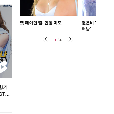
맷 데이먼 딸, 인형 미모
권은비 '야구장 더
터밤'
1
/
4
 향기
STAR