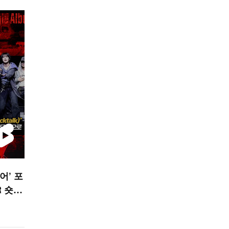
어’ 포
R 숏