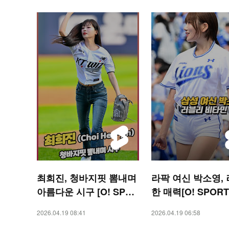
최희진, 청바지핏 뽐내며
라팍 여신 박소영,
아름다운 시구 [O! SPOR
한 매력[O! SPORT
TS 숏폼]
폼]
2026.04.19 08:41
2026.04.19 06:58