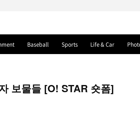
inment
Baseball
Sports
Life & Car
Phot
자 보물들 [O! STAR 숏폼]