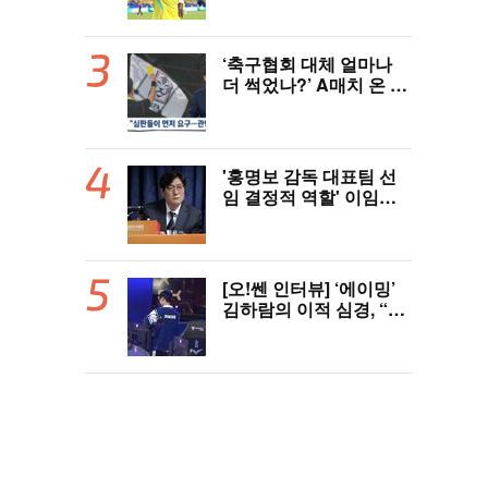
이제 선택은 선수 몫
‘축구협회 대체 얼마나
더 썩었나?’ A매치 온 외
국인 심판에게 성접대 관
행 “그래야 잘 불어주지
않겠나?”
'홍명보 감독 대표팀 선
임 결정적 역할' 이임생
의 반격 "홍명보 선임 기
록 남아 있다"…문체부
와 법정 공방 나선다
[오!쎈 인터뷰] ‘에이밍’
김하람의 이적 심경, “더
이야기하면 서로 상처,
팀에 피해 주기 싫어”