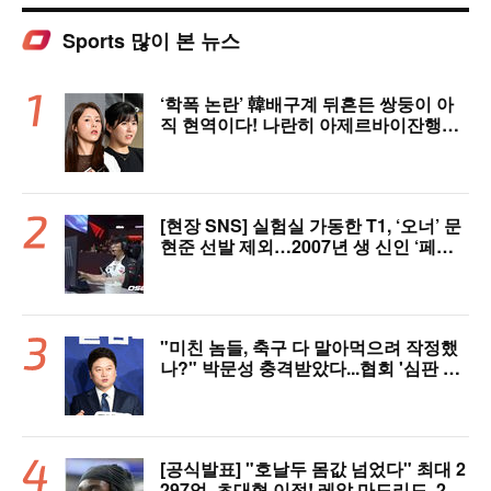
Sports 많이 본 뉴스
‘학폭 논란’ 韓배구계 뒤흔든 쌍둥이 아
직 현역이다! 나란히 아제르바이잔행→5
년 만에 한솥밥 확정
[현장 SNS] 실험실 가동한 T1, ‘오너’ 문
현준 선발 제외…2007년 생 신인 ‘페인
터’ 출전
"미친 놈들, 축구 다 말아먹으려 작정했
나?" 박문성 충격받았다...협회 '심판 성
접대' 논란에 분노 "국제적 망신, 국제 문
제 될 수도"
[공식발표] "호날두 몸값 넘었다" 최대 2
297억, 초대형 이적! 레알 마드리드, 21