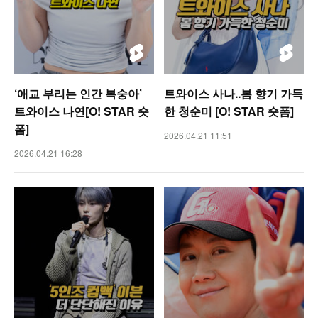
‘애교 부리는 인간 복숭아’
트와이스 사나..봄 향기 가득
트와이스 나연[O! STAR 숏
한 청순미 [O! STAR 숏폼]
폼]
2026.04.21 11:51
2026.04.21 16:28