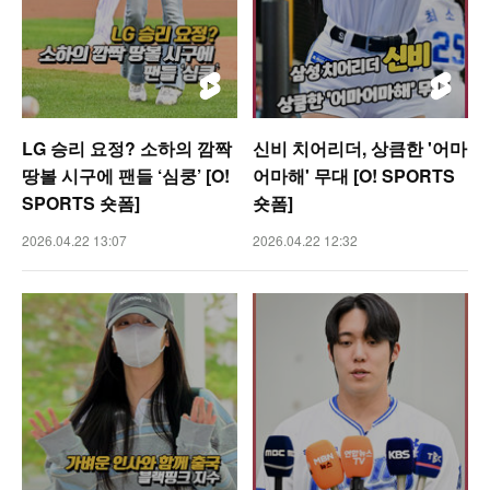
LG 승리 요정? 소하의 깜짝
신비 치어리더, 상큼한 '어마
땅볼 시구에 팬들 ‘심쿵’ [O!
어마해' 무대 [O! SPORTS
SPORTS 숏폼]
숏폼]
2026.04.22 13:07
2026.04.22 12:32