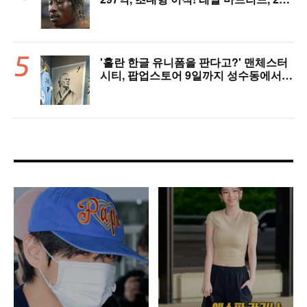
살 디오망데 품었다..."구단 역사상 가장
비싼 영입"
'홀란 한글 유니폼을 판다고?' 맨체스터
시티, 팝업스토어 9일까지 성수동에서
연다