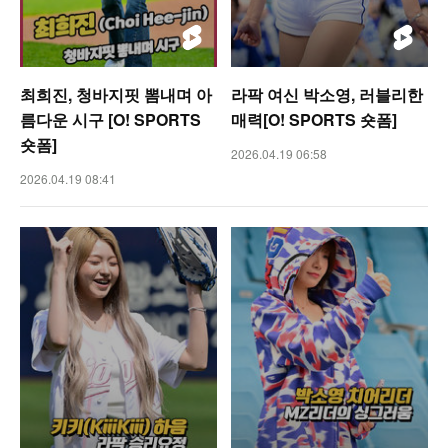
최희진, 청바지핏 뽐내며 아
라팍 여신 박소영, 러블리한
름다운 시구 [O! SPORTS
매력[O! SPORTS 숏폼]
숏폼]
2026.04.19 06:58
2026.04.19 08:41