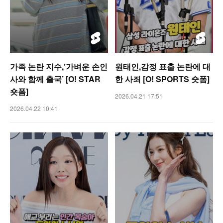
가족 논란 지수,’가벼운 손인
원태인,감정 표출 논란에 대
사와 함께 출국’ [O! STAR
한 사죄 [O! SPORTS 숏폼]
숏폼]
2026.04.21 17:51
2026.04.22 10:41