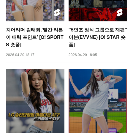
치어리더 김태희,’빨간 리본
"5인조 정식 그룹으로 재편"
이 매력 포인트’ [O! SPORT
이븐(EVVNE) [O! STAR 숏
S 숏폼]
폼]
2026.04.20 18:17
2026.04.20 18:05