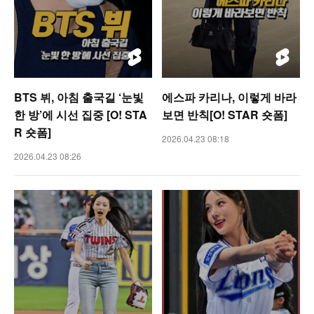
BTS 뷔, 아침 출국길 ‘눈빛
에스파 카리나, 이렇게 바라
한 방’에 시선 집중 [O! STA
보면 반칙[O! STAR 숏폼]
R 숏폼]
2026.04.23 08:18
2026.04.23 08:26