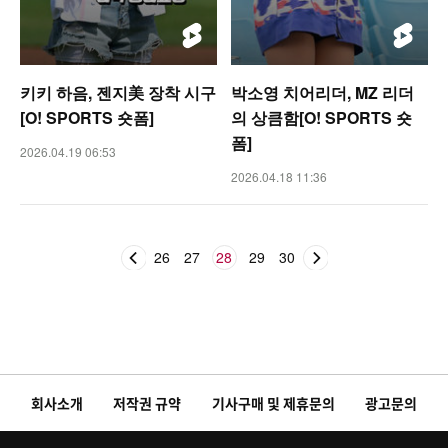
키키 하음, 젠지美 장착 시구
박소영 치어리더, MZ 리더
[O! SPORTS 숏폼]
의 상큼함[O! SPORTS 숏
폼]
2026.04.19 06:53
2026.04.18 11:36
26
27
28
29
30
회사소개
저작권 규약
기사구매 및 제휴문의
광고문의