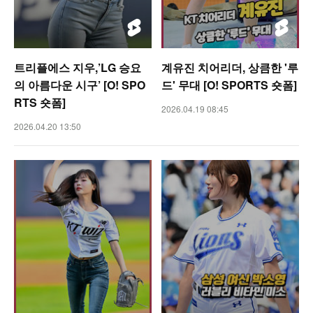
트리플에스 지우,’LG 승요
계유진 치어리더, 상큼한 '루
의 아름다운 시구’ [O! SPO
드' 무대 [O! SPORTS 숏폼]
RTS 숏폼]
2026.04.19 08:45
2026.04.20 13:50