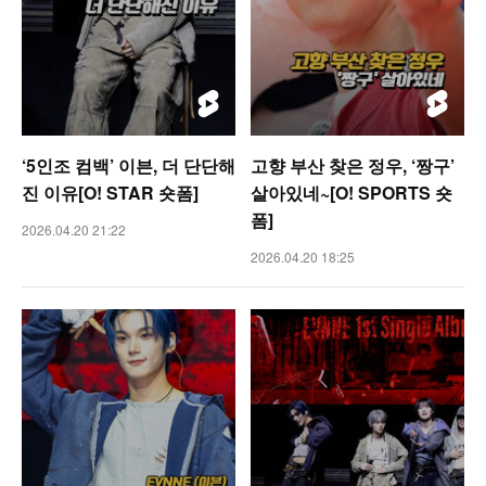
‘5인조 컴백’ 이븐, 더 단단해
고향 부산 찾은 정우, ‘짱구’
진 이유[O! STAR 숏폼]
살아있네~[O! SPORTS 숏
폼]
2026.04.20 21:22
2026.04.20 18:25