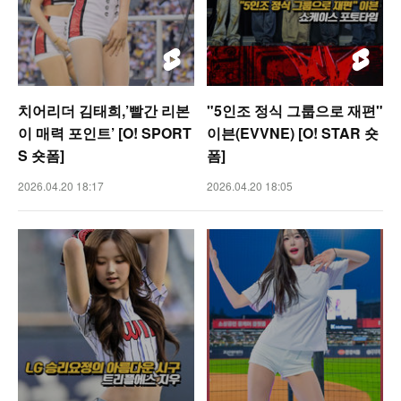
치어리더 김태희,’빨간 리본
"5인조 정식 그룹으로 재편"
이 매력 포인트’ [O! SPORT
이븐(EVVNE) [O! STAR 숏
S 숏폼]
폼]
2026.04.20 18:17
2026.04.20 18:05