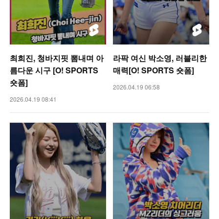
최희진, 청바지핏 뽐내며 아
라팍 여신 박소영, 러블리한
름다운 시구 [O! SPORTS
매력[O! SPORTS 숏폼]
숏폼]
2026.04.19 06:58
2026.04.19 08:41