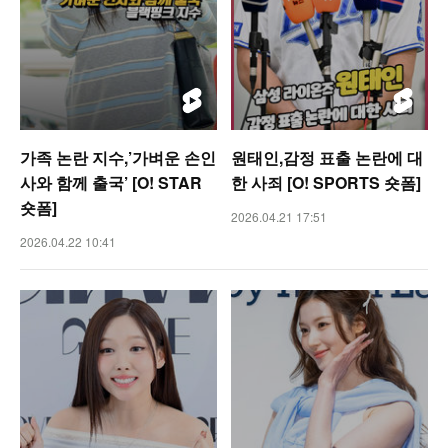
가족 논란 지수,’가벼운 손인
원태인,감정 표출 논란에 대
사와 함께 출국’ [O! STAR
한 사죄 [O! SPORTS 숏폼]
숏폼]
2026.04.21 17:51
2026.04.22 10:41