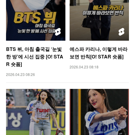
BTS 뷔, 아침 출국길 ‘눈빛
에스파 카리나, 이렇게 바라
한 방’에 시선 집중 [O! STA
보면 반칙[O! STAR 숏폼]
R 숏폼]
2026.04.23 08:18
2026.04.23 08:26