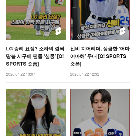
LG 승리 요정? 소하의 깜짝
신비 치어리더, 상큼한 '어마
땅볼 시구에 팬들 ‘심쿵’ [O!
어마해' 무대 [O! SPORTS
SPORTS 숏폼]
숏폼]
2026.04.22 13:07
2026.04.22 12:32