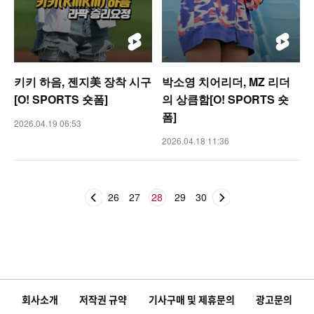
키키 하음, 젠지美 장착 시구
박소영 치어리더, MZ 리더
[O! SPORTS 숏폼]
의 상큼함[O! SPORTS 숏
폼]
2026.04.19 06:53
2026.04.18 11:36
26
27
28
29
30
회사소개
저작권 규약
기사구매 및 제휴문의
광고문의