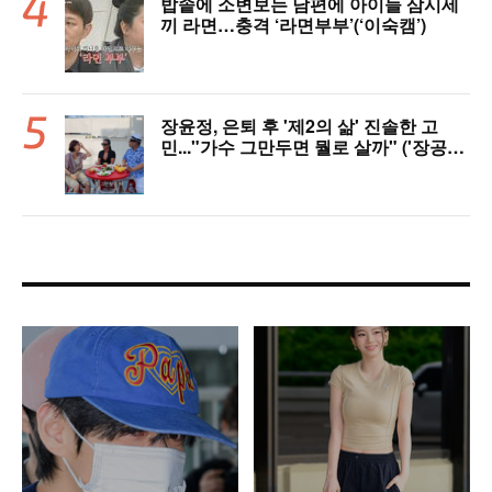
밥솥에 소변보는 남편에 아이들 삼시세
끼 라면…충격 ‘라면부부’(‘이숙캠’)
장윤정, 은퇴 후 '제2의 삶' 진솔한 고
민..."가수 그만두면 뭘로 살까" ('장공장
장윤정')