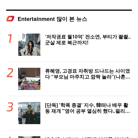
Entertainment 많이 본 뉴스
‘저작권료 월10억’ 전소연, 부티가 좔좔..
군살 제로 복근까지!
류혜영, 고경표 자취방 드나드는 사이였
다 “부모님 마주치고 깜짝 놀라”(나혼자
산다)
[단독] '학폭 종결' 지수, 韓떠나 배우 활
동 재개 "영어 공부 열심히 했다..필리핀
서 많이 배워"(인터뷰)