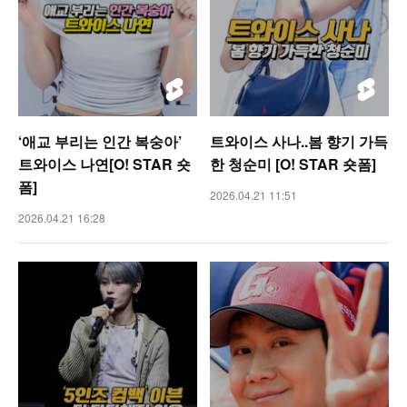
‘애교 부리는 인간 복숭아’
트와이스 사나..봄 향기 가득
트와이스 나연[O! STAR 숏
한 청순미 [O! STAR 숏폼]
폼]
2026.04.21 11:51
2026.04.21 16:28