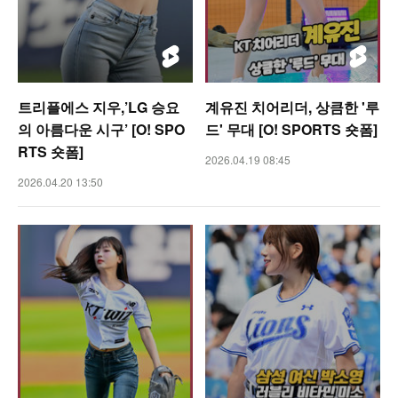
트리플에스 지우,’LG 승요
계유진 치어리더, 상큼한 '루
의 아름다운 시구’ [O! SPO
드' 무대 [O! SPORTS 숏폼]
RTS 숏폼]
2026.04.19 08:45
2026.04.20 13:50