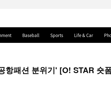
inment
Baseball
Sports
Life & Car
Ph
항패션 분위기' [O! STAR 숏폼