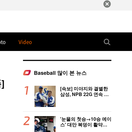
oto
Video
Baseball 많이 본 뉴스
]
[속보] 미야지와 결별한
삼성, NPB 22G 연속 무
실점 우완 미야모리와 계
약
'눈물의 첫승→10승 에이
스' 대만 복덩이 활약에
고국도 열광…"KBO 새