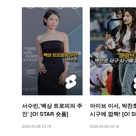
서수빈,’백상 트로피의 주
아이브 이서, 박찬
인’ [O! STAR 숏폼]
시구에 깜짝! [O! 
S 숏폼]
2026.05.08 23:19
2026.05.08 23:18