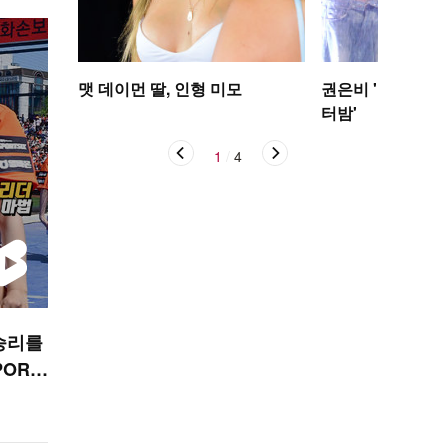
맷 데이먼 딸, 인형 미모
권은비 '야구장 더
터밤'
1
/
4
승리를
PORT