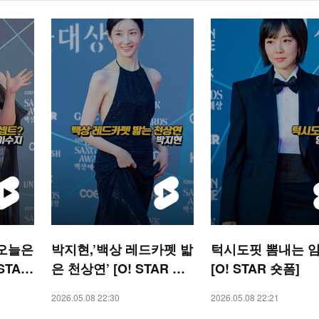
’오늘은
박지현,’백상 레드카펫 밟
턱시도핏 뽐내는 
STAR
은 천상연’ [O! STAR 숏
[O! STAR 숏폼]
폼]
2026.05.08 22:30
2026.05.08 22:21