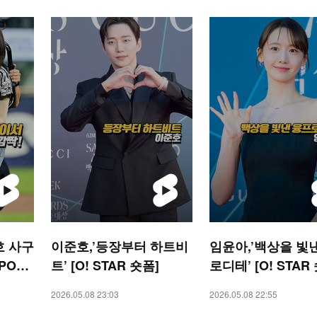
호 사구
이준호,’등장부터 하트비
임윤아,’백상을 빛
SPORT
트’ [O! STAR 숏폼]
로디테’ [O! STAR
2026.05.08 23:03
2026.05.08 22:55