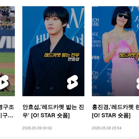
인명구조
안효섭,’레드카펫 밟는 진
홍진경,’레드카펫 
시구
우’ [O! STAR 숏폼]
[O! STAR 숏폼]
2026.05.09 00:02
2026.05.08 23:54