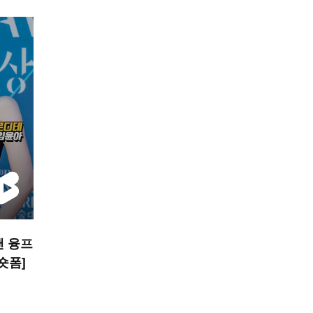
낸 융프
 숏폼]