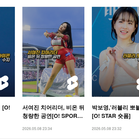
[O!
서여진 치어리더, 비온 뒤
박보영,’러블리 뽀
청량한 공연[O! SPORTS
[O! STAR 숏폼]
숏폼]
2026.05.08 23:34
2026.05.08 23:32