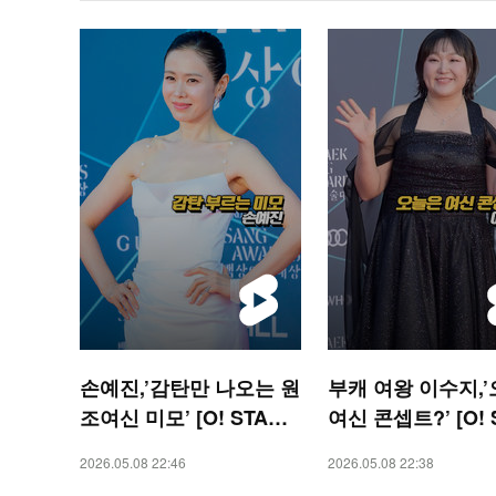
손예진,’감탄만 나오는 원
부캐 여왕 이수지,
조여신 미모’ [O! STAR
여신 콘셉트?’ [O! 
숏폼]
숏폼]
2026.05.08 22:46
2026.05.08 22:38