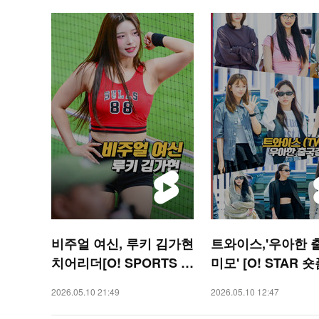
비주얼 여신, 루키 김가현
트와이스,'우아한 
치어리더[O! SPORTS 숏
미모' [O! STAR 숏
폼]
2026.05.10 21:49
2026.05.10 12:47