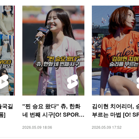
출국길
"찐 승요 왔다" 츄, 한화
김이현 치어리더, 
폼]
네 번째 시구[O! SPORT
부르는 마법 [O! S
S 숏폼]
S 숏폼]
2026.05.09 18:06
2026.05.09 17:52