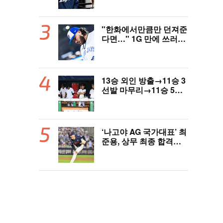
역사 썼다"
"한화에서만큼만 던져준
다면…" 1G 만에 쓰러진
폰세, 토론토 기대는 식
지 않았다
13승 외인 방출→11승 3
선발 마무리→11승 5선
발 부진…염경엽 한숨, L
G 선발야구 살아날까
‘나고야 AG 국가대표’ 최
준용, 상무 최종 합격…
이민석·이호준도 함께 합
격, 12월 7일 입대