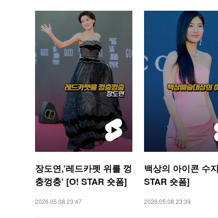
장도연,’레드카펫 위를 껑
백상의 아이콘 수지 
충껑충’ [O! STAR 숏폼]
STAR 숏폼]
2026.05.08 23:47
2026.05.08 23:39