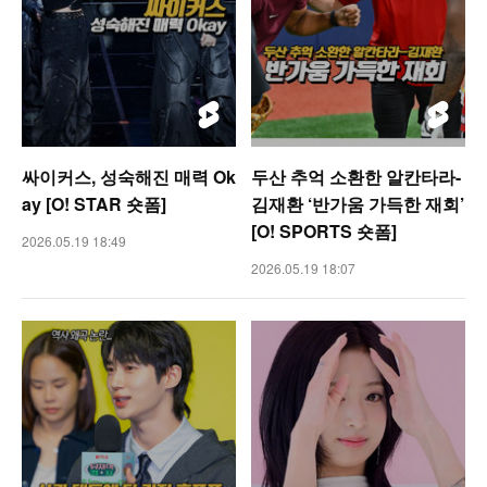
싸이커스, 성숙해진 매력 Ok
두산 추억 소환한 알칸타라-
ay [O! STAR 숏폼]
김재환 ‘반가움 가득한 재회’
[O! SPORTS 숏폼]
2026.05.19 18:49
2026.05.19 18:07