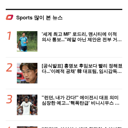
Sports 많이 본 뉴스
'세계 최고 MF' 로드리, 맨시티에 이적
의사 통보..."레알 아닌 제안은 전부 거
절" 구두 합의설까지
[공식발표] 홍명보 후임보다 빨리 정해졌
다...'이례적 공채' 韓 대표팀, 임시감독
데뷔 무대 확정! 9월 A매치 에콰도르·우
루과이와 2연전
"런던, 내가 간다!" 에이전시 대표 의미
심장한 예고...'핵폭탄급' 비니시우스 아
스날행 불붙었다