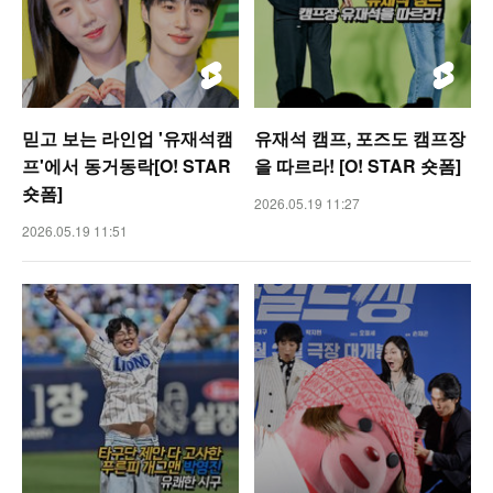
믿고 보는 라인업 '유재석캠
유재석 캠프, 포즈도 캠프장
프'에서 동거동락[O! STAR
을 따르라! [O! STAR 숏폼]
숏폼]
2026.05.19 11:27
2026.05.19 11:51