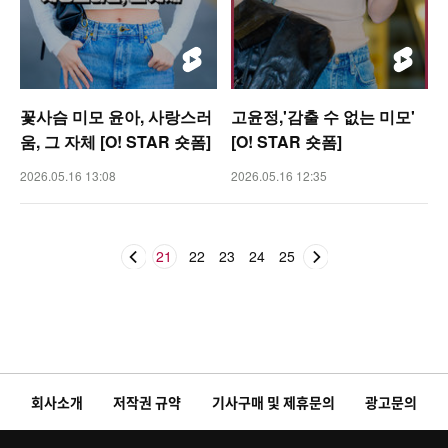
꽃사슴 미모 윤아, 사랑스러
고윤정,'감출 수 없는 미모'
움, 그 자체 [O! STAR 숏폼]
[O! STAR 숏폼]
2026.05.16 13:08
2026.05.16 12:35
21
22
23
24
25
회사소개
저작권 규약
기사구매 및 제휴문의
광고문의