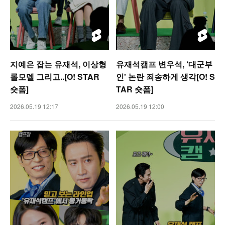
지예은 잡는 유재석, 이상형
유재석캠프 변우석, ‘대군부
롤모델 그리고..[O! STAR
인' 논란 죄송하게 생각[O! S
숏폼]
TAR 숏폼]
2026.05.19 12:17
2026.05.19 12:00