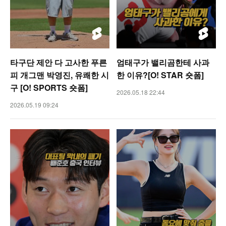
타구단 제안 다 고사한 푸른
엄태구가 밸리곰한테 사과
피 개그맨 박영진, 유쾌한 시
한 이유?[O! STAR 숏폼]
구 [O! SPORTS 숏폼]
2026.05.18 22:44
2026.05.19 09:24