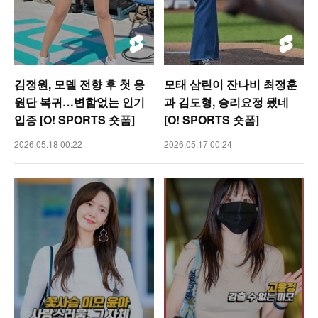
김정원, 모델 전향 후 첫 응
모태 삼린이 잔나비 최정훈
원단 복귀…변함없는 인기
과 김도형, 승리요정 됐네
입증 [O! SPORTS 숏폼]
[O! SPORTS 숏폼]
2026.05.18 00:22
2026.05.17 00:24