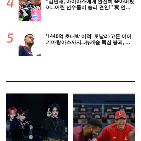
"김민재, 아이아스에게 완전히 속아버렸
어...어린 선수들이 승리 견인!" 獨 언론,
냉정한 평가
'1440억 초대박 이적' 토날리·고든 이어
기마랑이스까지...뉴캐슬 핵심 붕괴, 아
스날은 중원 완성